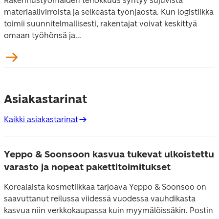
Rakennustyömaiden tehokkuus syntyy sujuvista
materiaalivirroista ja selkeästä työnjaosta. Kun logistiikka
toimii suunnitelmallisesti, rakentajat voivat keskittyä
omaan työhönsä ja...
Asiakastarinat
Kaikki asiakastarinat
Yeppo & Soonsoon kasvua tukevat ulkoistettu
varasto ja nopeat pakettitoimitukset
Korealaista kosmetiikkaa tarjoava Yeppo & Soonsoo on
saavuttanut reilussa viidessä vuodessa vauhdikasta
kasvua niin verkkokaupassa kuin myymälöissäkin. Postin