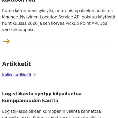
Kuten kerroimme syksyllä, noutopistepalvelun uudistus
lähenee. Nykyinen Location Service API poistuu käytöstä
huhtikuussa 2026 ja sen korvaa Pickup Point API. Jos
verkkokauppasi...
Artikkelit
Kaikki artikkelit
Logistiikasta syntyy kilpailuetua
kumppanuuden kautta
Logistiikassa oikean kumppanin valinta kannattaa
monella tapaa. Kumppanin kanssa on mahdollista