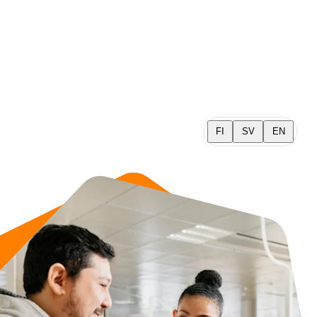
FI
SV
EN