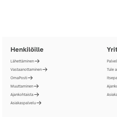
Henkilöille
Yri
Lähettäminen
Palve
Vastaanottaminen
Tule 
OmaPosti
Itsep
Muuttaminen
Ajank
Ajankohtaista
Asiak
Asiakaspalvelu