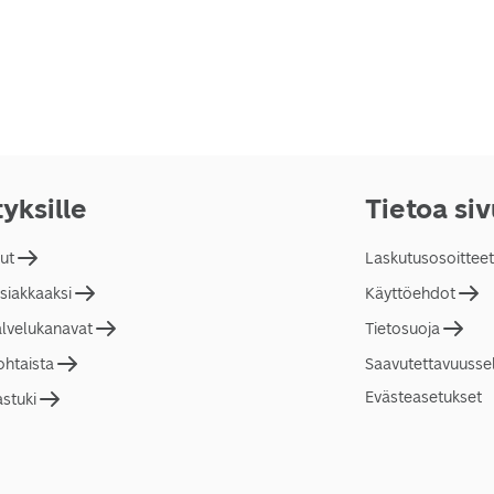
tyksille
Tietoa si
lut
Laskutusosoitteet
asiakkaaksi
Käyttöehdot
alvelukanavat
Tietosuoja
ohtaista
Saavutettavuusse
Evästeasetukset
astuki