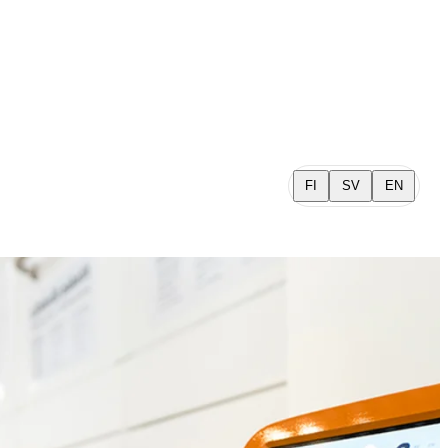
FI
SV
EN