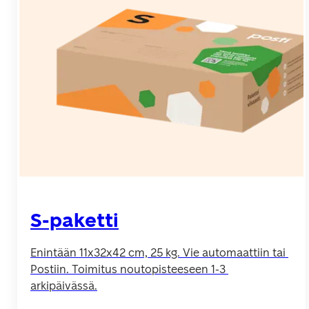
S-paketti
Enintään 11x32x42 cm, 25 kg. Vie automaattiin tai 
Postiin. Toimitus noutopisteeseen 1-3 
arkipäivässä.