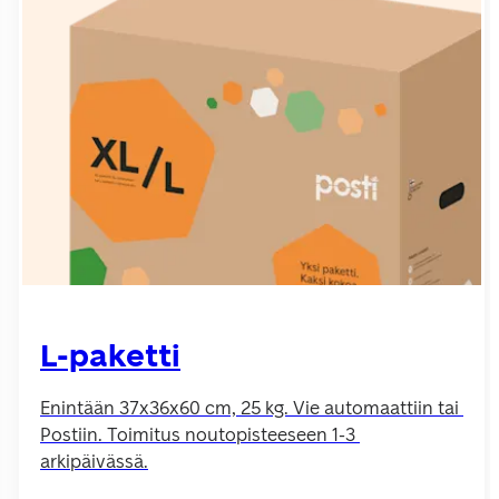
L-paketti
Enintään 37x36x60 cm, 25 kg. Vie automaattiin tai 
Postiin. Toimitus noutopisteeseen 1-3 
arkipäivässä.