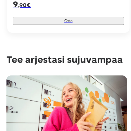
9
,90€
Osta
Tee arjestasi sujuvampaa