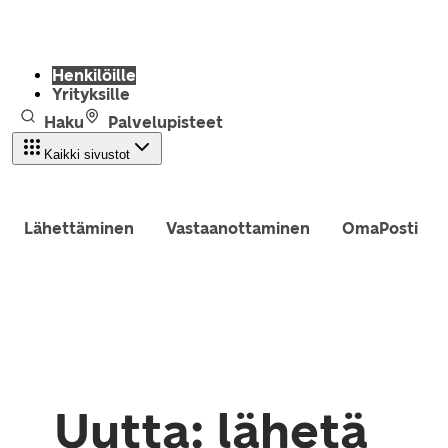
Henkilöille
Yrityksille
Haku
Palvelupisteet
Kaikki sivustot
Lähettäminen
Vastaanottaminen
OmaPosti
Uutta: lähetä