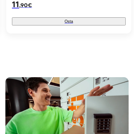
11
,90€
Osta