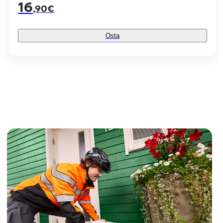
16
,90€
Osta