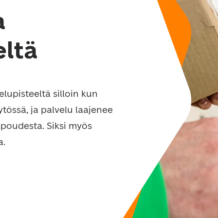
a
eltä
lupisteeltä silloin kun 
ytössä, ja palvelu laajenee 
poudesta. Siksi myös 
a.