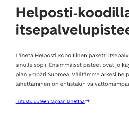
Helposti‑koodill
itsepalvelupiste
Lähetä Helposti‑koodillinen paketti itsepalve
sinulle sopii. Ensimmäiset pisteet ovat jo kä
pian ympäri Suomea. Välitämme arkesi help
lähettäminen on entistäkin vaivattomampa
Tutustu uuteen tapaan lähettää