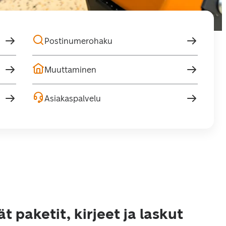
Postinumerohaku
Muuttaminen
Asiakaspalvelu
t paketit, kirjeet ja laskut