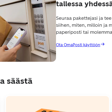
tallessa yhdess
Seuraa pakettejasi ja tee 
siihen, miten, milloin ja 
paperiposti tai molemma
Ota OmaPosti käyttöön
a säästä