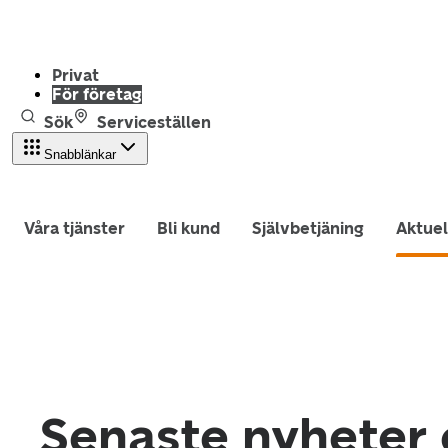
Privat
För företag
Sök
Serviceställen
Snabblänkar
Våra tjänster
Bli kund
Självbetjäning
Aktuel
Senaste nyheter 