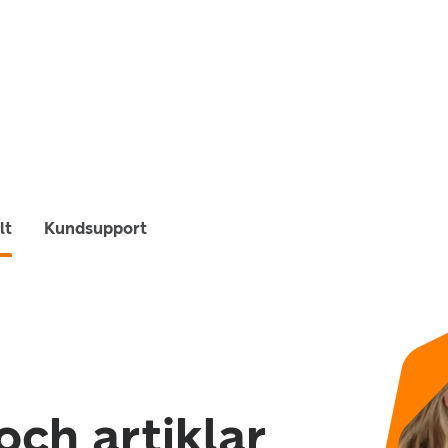
lt
Kundsupport
och artiklar