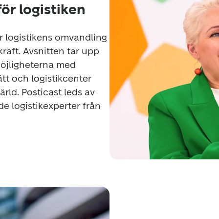
ör logistiken
r logistikens omvandling 
aft. Avsnitten tar upp 
öjligheterna med 
tt och logistikcenter 
rld. Posticast leds av 
 logistikexperter från 