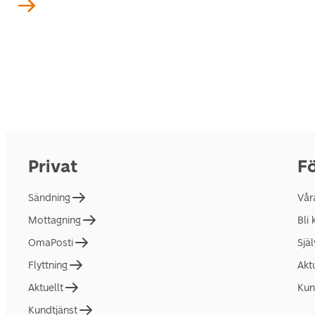
Privat
Fö
Sändning
Vår
Mottagning
Bli
OmaPosti
Sjä
Flyttning
Akt
Aktuellt
Kun
Kundtjänst