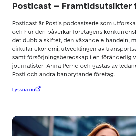
Posticast – Framtidsutsikter f
Posticast är Postis podcastserie som utforska
och hur den påverkar företagens konkurrenskr
det dubbla skiftet, den växande e‑handeln, m
cirkulär ekonomi, utvecklingen av transportsä
samt försörjningsberedskap i en föränderlig vä
journalisten Anna Perho och gästas av ledande
Posti och andra banbrytande företag.
Lyssna nu