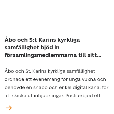
Åbo och S:t Karins kyrkliga
samfällighet bjöd in
församlingsmedlemmarna till sitt
evenemang även via Digipost –
deltagarantalet ökade avsevärt
Åbo och St. Karins kyrkliga samfällighet
ordnade ett evenemang för unga vuxna och
behövde en snabb och enkel digital kanal för
att skicka ut inbjudningar. Posti erbjöd ett...