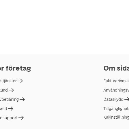
r företag
Om sid
a tjänster
Faktureringsa
 kund
Användningsvi
lvbetjäning
Dataskydd
uellt
Tillgänglighe
Kakinställnin
dsupport