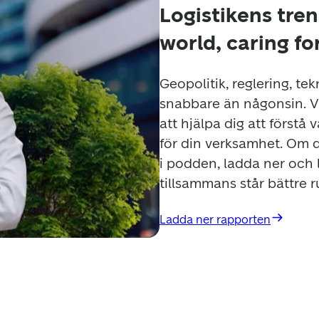
Logistikens tre
world, caring f
Geopolitik, reglering, te
snabbare än någonsin. Vi 
att hjälpa dig att förstå
för din verksamhet. Om du
i podden, ladda ner och l
tillsammans står bättre r
Ladda ner rapporten