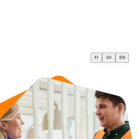
FI
SV
EN