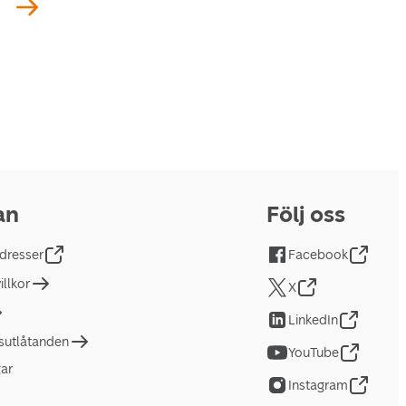
an
Följ oss
dresser
Facebook
llkor
X
LinkedIn
tsutlåtanden
YouTube
gar
Instagram