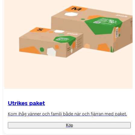
Utrikes paket
Kom ihåg vänner och familj både när och fjärran med paket.
Köp