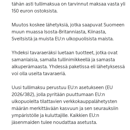
tähän asti tullimaksua on tarvinnut maksaa vasta yli 
150 euron ostoksista.
Muutos koskee lähetyksiä, jotka saapuvat Suomeen 
muun muassa Isosta-Britanniasta, Kiinasta, 
Sveitsistä ja muista EU:n ulkopuolisista maista.
Yhdeksi tavaraeräksi luetaan tuotteet, jotka ovat 
samanlaisia, samalla tullinimikkeellä ja samasta 
alkuperämaasta. Yhdessä paketissa eli lähetyksessä 
voi olla useita tavaraeriä.
Uusi tullimaksu perustuu EU:n asetukseen (EU 
2026/382), jolla pyritään puuttumaan EU:n 
ulkopuolelta tilattavien verkkokauppalähetysten 
määrän merkittävään kasvuun ja sen seurauksiin 
ympäristölle ja kuluttajille. Kaikkien EU:n 
jäsenmaiden tulee noudattaa asetusta.