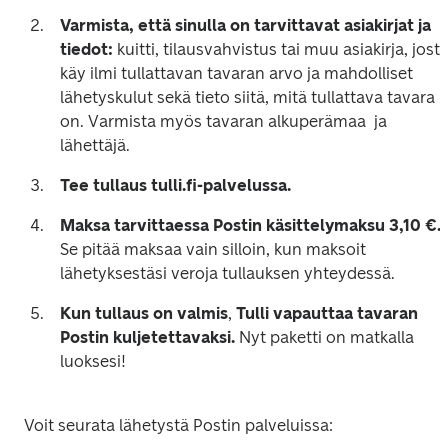
Varmista, että sinulla on tarvittavat asiakirjat ja 
tiedot: 
kuitti, tilausvahvistus tai muu asiakirja, josta
käy ilmi tullattavan tavaran arvo ja mahdolliset 
lähetyskulut sekä
tieto siitä, mitä tullattava tavara 
on. Varmista myös tavaran alkuperämaa  ja 
lähettäjä.
Tee tullaus tulli.fi-palvelussa.
Maksa tarvittaessa Postin käsittelymaksu 3,10 €. 
Se pitää maksaa vain silloin,
kun maksoit 
lähetyksestäsi veroja tullauksen yhteydessä.
Kun tullaus on valmis
, 
Tulli vapauttaa tavaran 
Postin kuljetettavaksi. 
Nyt paketti on matkalla 
luoksesi! 
Voit seurata lähetystä Postin palveluissa: 