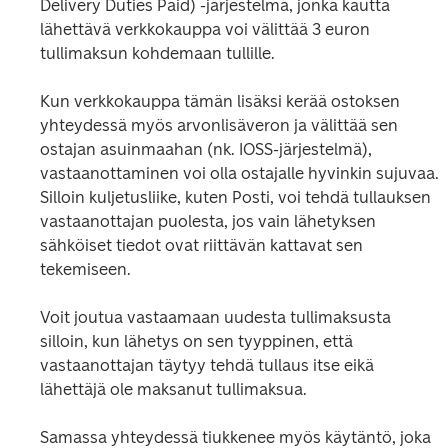
Delivery Duties Paid) -järjestelmä, jonka kautta 
lähettävä verkkokauppa voi välittää 3 euron 
tullimaksun kohdemaan tullille. 
Kun verkkokauppa tämän lisäksi kerää ostoksen 
yhteydessä myös arvonlisäveron ja välittää sen 
ostajan asuinmaahan (nk. IOSS-järjestelmä), 
vastaanottaminen voi olla ostajalle hyvinkin sujuvaa. 
Silloin kuljetusliike, kuten Posti, voi tehdä tullauksen 
vastaanottajan puolesta, jos vain lähetyksen 
sähköiset tiedot ovat riittävän kattavat sen 
tekemiseen.
Voit joutua vastaamaan uudesta tullimaksusta 
silloin, kun lähetys on sen tyyppinen, että 
vastaanottajan täytyy tehdä tullaus itse eikä 
lähettäjä ole maksanut tullimaksua.
Samassa yhteydessä tiukkenee myös käytäntö, joka 