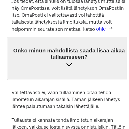
Jos tiedät, että sinulle on tulossa lähetys mutta se ei 
näy OmaPostissa, voit lisätä lähetyksen OmaPostiin 
itse. OmaPosti ei valitettavasti voi lähettää 
tällaisesta lähetyksestä ilmoituksia, mutta voit 
helpommin seurata sen matkaa. Katso 
ohje
Onko minun mahdollista saada lisää aikaa
tullaamiseen?
Valitettavasti ei, vaan tullaaminen pitää tehdä 
ilmoitetun aikarajan sisällä. Tämän jälkeen lähetys 
lähtee palautumaan takaisin lähettäjälle.  

Tullausta ei kannata tehdä ilmoitetun aikarajan 
jälkeen, vaikka se jostain syystä onnistuisikin. Tällöin 