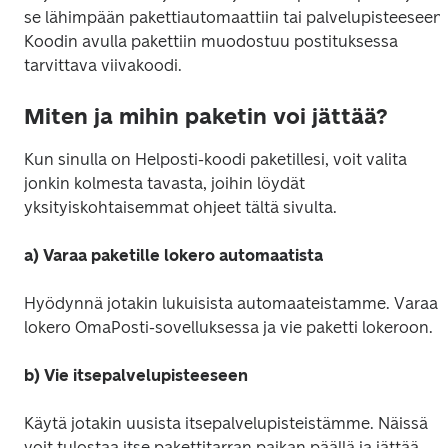
se lähimpään pakettiautomaattiin tai palvelupisteeseen. 
Koodin avulla pakettiin muodostuu postituksessa 
tarvittava viivakoodi.
Miten ja mihin paketin voi jättää?
Kun sinulla on Helposti-koodi paketillesi, voit valita 
jonkin kolmesta tavasta, joihin löydät 
yksityiskohtaisemmat ohjeet tältä sivulta.
a) Varaa paketille lokero automaatista
Hyödynnä jotakin lukuisista automaateistamme. Varaa 
lokero OmaPosti-sovelluksessa ja vie paketti lokeroon. 
b) Vie itsepalvelupisteeseen
Käytä jotakin uusista itsepalvelupisteistämme. Näissä 
voit tulostaa itse pakettitarran paikan päällä ja jättää 