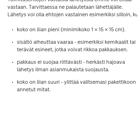
vastaan. Tarvittaessa ne palautetaan lähettäjälle. 
Lähetys voi olla ehtojen vastainen esimerkiksi silloin, ku
koko on liian pieni (minimikoko 1 × 15 × 15 cm).
sisältö aiheuttaa vaaraa - esimerkiksi kemikaalit tai 
terävät esineet, jotka voivat rikkoa pakkauksen.
pakkaus ei suojaa riittävästi - herkästi hajoava 
lähetys ilman asianmukaista suojausta.
koko on liian suuri - ylittää valitsemasi pakettikoon 
annetut mitat.