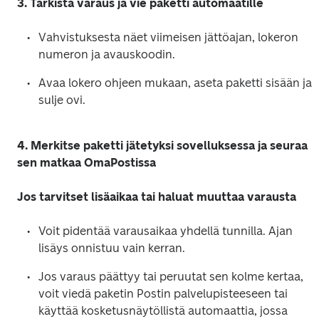
3. Tarkista varaus ja vie paketti automaatille
Vahvistuksesta näet viimeisen jättöajan, lokeron 
numeron ja avauskoodin. 
Avaa lokero ohjeen mukaan, aseta paketti sisään ja 
sulje ovi. 
4. Merkitse paketti jätetyksi sovelluksessa ja seuraa 
sen matkaa OmaPostissa 
Jos tarvitset lisäaikaa tai haluat muuttaa varausta
Voit pidentää varausaikaa yhdellä tunnilla. Ajan 
lisäys onnistuu vain kerran. 
Jos varaus päättyy tai peruutat sen kolme kertaa, 
voit viedä paketin Postin palvelupisteeseen tai 
käyttää kosketusnäytöllistä automaattia, jossa 