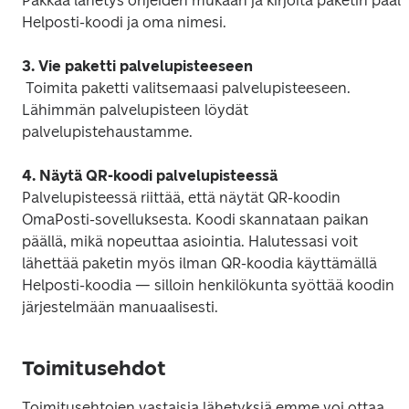
Pakkaa lähetys ohjeiden mukaan ja kirjoita paketin päälle
Helposti-koodi ja oma nimesi.
3. Vie paketti palvelupisteeseen
 Toimita paketti valitsemaasi palvelupisteeseen. 
Lähimmän palvelupisteen löydät 
palvelupistehaustamme.
4. Näytä QR-koodi palvelupisteessä
Palvelupisteessä riittää, että näytät QR-koodin 
OmaPosti-sovelluksesta. Koodi skannataan paikan 
päällä, mikä nopeuttaa asiointia. Halutessasi voit 
lähettää paketin myös ilman QR-koodia käyttämällä 
Helposti-koodia — silloin henkilökunta syöttää koodin 
järjestelmään manuaalisesti.
Toimitusehdot
Toimitusehtojen vastaisia lähetyksiä emme voi ottaa 