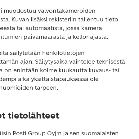
ri muodostuu valvontakameroiden 
sta. Kuvan lisäksi rekisteriin tallentuu tieto 
eesta tai automaatista, jossa kamera 
ahtumien päivämäärästä ja kellonajasta.
ta säilytetään henkilötietojen 
tämän ajan. Säilytysaika vaihtelee teknisestä 
ta on enintään kolme kuukautta kuvaus- tai 
idempi aika yksittäistapauksessa ole 
s huomioiden tarpeen.
 tietolähteet
äisin Posti Group Oyj:n ja sen suomalaisten 