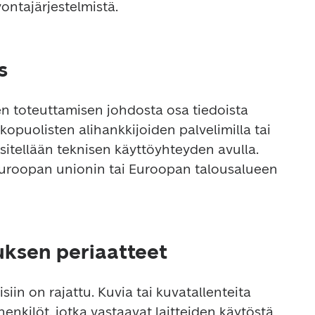
ontajärjestelmistä.
s
en toteuttamisen johdosta osa tiedoista 
ulkopuolisten alihankkijoiden palvelimilla tai 
 käsitellään teknisen käyttöyhteyden avulla. 

 Euroopan unionin tai Euroopan talousalueen 
uksen periaatteet
isiin on rajattu. Kuvia tai kuvatallenteita 
 henkilöt, jotka vastaavat laitteiden käytöstä 