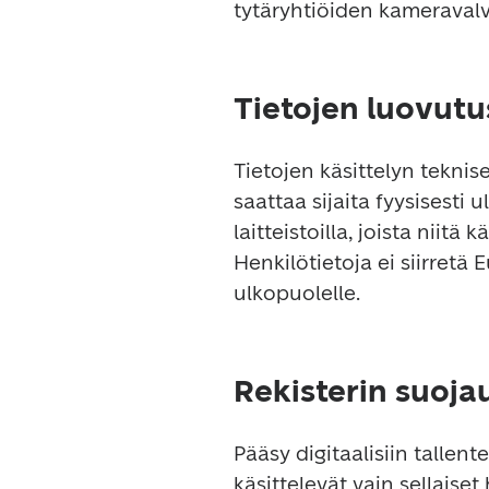
tytäryhtiöiden kameravalv
Tietojen luovutu
Tietojen käsittelyn teknis
saattaa sijaita fyysisesti 
laitteistoilla, joista niitä
Henkilötietoja ei siirretä
ulkopuolelle.
Rekisterin suoja
Pääsy digitaalisiin tallente
käsittelevät vain sellaiset