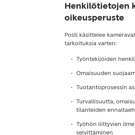
Henkilötietojen k
oikeusperuste
Posti käsittelee kameraval
tarkoituksia varten:
Työntekijöiden henki
Omaisuuden suojaam
Tuotantoprosessin a
Turvallisuutta, omais
tilanteiden ennaltaeh
Työhön liittyvien ilme
selvittäminen