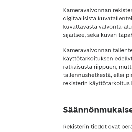
Kameravalvonnan rekiste
digitaalisista kuvatallentei
kuvattavasta valvonta-alu
sijaitsee, sekä kuvan tap
Kameravalvonnan tallentei
käyttötarkoituksen edellyt
ratkaisusta riippuen, mut
tallennushetkestä, ellei p
rekisterin käyttötarkoitu
Säännönmukaiset
Rekisterin tiedot ovat per