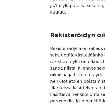
ja/tai ylläpidosta sekä ne,
kuuluu.
Rekisteröidyn o
Rekisteröidyllä on oikeus 
sekä tietää, käsitelläänkö 
rekisteröidyllä on oikeus t
saada niistä jäljennös sekä
oikaisua ja tietojen täyden
henkilötietojen poistamista
tilanteissa käsittelyn rajo
käsittelyä henkilökohtaisee
perusteella. Kun henkilöt