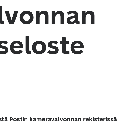
lvonnan
seloste
stä Postin kameravalvonnan rekisterissä 