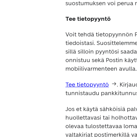
suostumuksen voi perua m
Tee tietopyyntö
Voit tehdä tietopyynnön Po
tiedoistasi. Suosittelem
sillä silloin pyyntösi sa
onnistuu sekä Postin käyt
mobiilivarmenteen avulla.
Tee tietopyyntö
. Kirja
tunnistaudu pankkitunnust
Jos et käytä sähköisiä pa
huollettavasi tai holhotta
olevaa tulostettavaa lomak
valtakirjat postimerkillä 