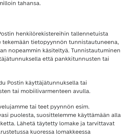
illoin tahansa.
stin henkilörekistereihin tallennetuista 
me tekemään tietopyynnön tunnistautuneena, 
adaan nopeammin käsiteltyä. Tunnistautuminen 
täjätunnuksella että pankkitunnusten tai 
 
udu Postin käyttäjätunnuksella tai 
en tai mobiilivarmenteen avulla. 
lvelujamme tai teet pyynnön esim. 
vasi puolesta, suosittelemme käyttämään alla 
etta. Lähetä täytetty lomake ja tarvittavat 
varustetussa kuoressa lomakkeessa 