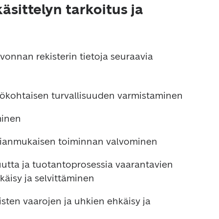
äsittelyn tarkoitus ja
vonnan rekisterin tietoja seuraavia 
lökohtaisen turvallisuuden varmistaminen
inen
sianmukaisen toiminnan valvominen
uutta ja tuotantoprosessia vaarantavien 
käisy ja selvittäminen
isten vaarojen ja uhkien ehkäisy ja 