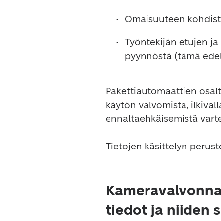
Omaisuuteen kohdistu
Työntekijän etujen ja
pyynnöstä (tämä edell
Pakettiautomaattien osalt
käytön valvomista, ilkivall
ennaltaehkäisemistä varte
Kameravalvonnan 
tiedot ja niiden 