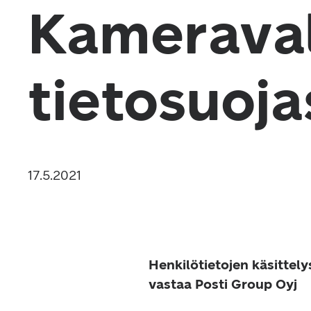
Kamerava
tietosuoja
Henkilötietojen käsittely
vastaa Posti Group Oyj