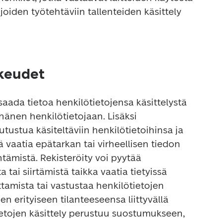
 joiden työtehtäviin tallenteiden käsittely 
ikeudet
saada tietoa henkilötietojensa käsittelystä 
hänen henkilötietojaan. Lisäksi 
utustua käsiteltäviin henkilötietoihinsa ja 
 vaatia epätarkan tai virheellisen tiedon 
tämistä. Rekisteröity voi pyytää 
 tai siirtämistä taikka vaatia tietyissä 
ittamista tai vastustaa henkilötietojen 
n erityiseen tilanteeseensa liittyvällä 
ietojen käsittely perustuu suostumukseen, 