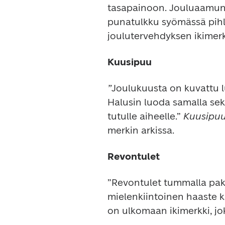
tasapainoon. Jouluaamun v
punatulkku syömässä pihl
joulutervehdyksen ikimerkk
Kuusipuu
”
Joulukuusta on kuvattu l
Halusin luoda samalla sek
tutulle aiheelle.” 
Kuusipuu
merkin arkissa.
Revontulet
”Revontulet tummalla pakk
mielenkiintoinen haaste ku
on ulkomaan ikimerkki, jok