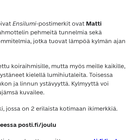
ivat 
Ensilumi
-postimerkit ovat 
Matti 
Hahmottelin pehmeitä tunnelmia sekä 
sommitelmia, jotka tuovat lämpöä kylmän ajan 
ttu koiraihmisille, mutta myös meille kaikille, 
täneet kielellä lumihiutaleita. Toisessa 
on ja linnun ystävyyttä. Kylmyyttä voi 
kujämsä kuvailee.
i, jossa on 2 erilaista kotimaan ikimerkkiä.
teessa posti.fi/joulu