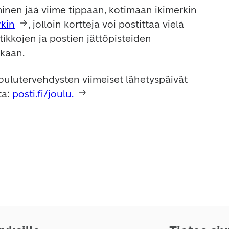
inen jää viime tippaan, kotimaan ikimerkin 
rkin
, jolloin kortteja voi postittaa vielä 
aatikkojen ja postien jättöpisteiden 
kaan.
oulutervehdysten viimeiset lähetyspäivät 
a: 
posti.fi/joulu.