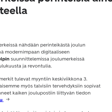
teella
rkeissä nähdään perinteikästä joulun 
nä modernimpaan digitaaliseen 
lpin 
suunnittelemissa joulumerkeissä 
lukuusta ja revontulia.
rkit tulevat myyntiin keskiviikkona 3. 
aisemme myös talvisiin tervehdyksiin sopivat 
eet kaiken joulupostiin liittyvän tiedon 
lu
.