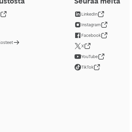
vustosta
Seuraa meitä
LinkedIn
Instagram
Facebook
losteet
X
YouTube
TikTok