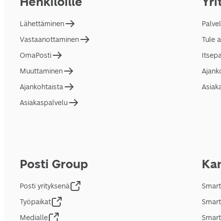
Henkilöille
Yri
Lähettäminen
Palve
Vastaanottaminen
Tule 
OmaPosti
Itsep
Muuttaminen
Ajank
Ajankohtaista
Asiak
Asiakaspalvelu
Posti Group
Kan
Posti yrityksenä
Smart
Työpaikat
Smart
Medialle
Smart