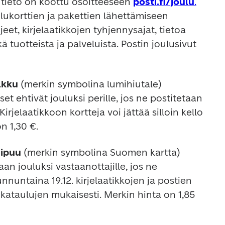
ä tieto on koottu osoitteeseen 
posti.fi/joulu
.
ulukorttien ja pakettien lähettämiseen 
jeet, kirjelaatikkojen tyhjennysajat, tietoa 
ä tuotteista ja palveluista. Postin joulusivut 
lkku 
(merkin symbolina lumihiutale) 
t ehtivät jouluksi perille, jos ne postitetaan 
 Kirjelaatikkoon kortteja voi jättää silloin kello 
n 1,30 €.
ipuu
 (merkin symbolina Suomen kartta) 
aan jouluksi vastaanottajille, jos ne 
nnuntaina 19.12. kirjelaatikkojen ja postien 
kataulujen mukaisesti. Merkin hinta on 1,85 