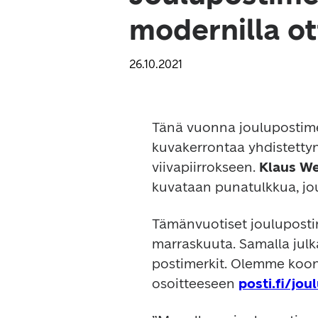
modernilla ot
26.10.2021
Tänä vuonna joulupostime
kuvakerrontaa yhdistetty
viivapiirrokseen. 
Klaus We
kuvataan punatulkkua, jou
Tämänvuotiset joulupostime
marraskuuta. Samalla julk
postimerkit. Olemme koonn
osoitteeseen 
posti.fi/jou