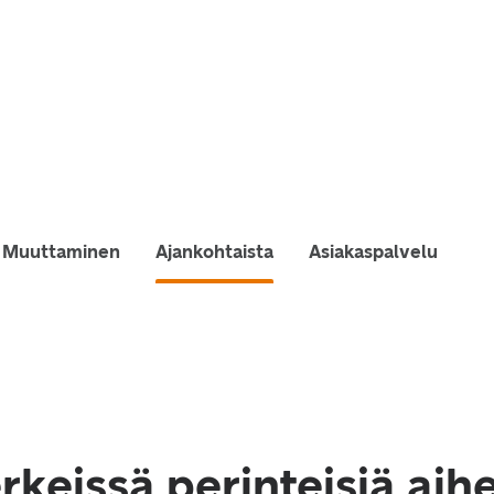
Muuttaminen
Ajankohtaista
Asiakaspalvelu
keissä perinteisiä aihe