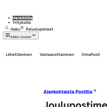
Henkilöille
Yrityksille
Haku
Palvelupisteet
Kaikki sivustot
Lähettäminen
Vastaanottaminen
OmaPosti
Ajankohtaista Postilla
Joulupostimer