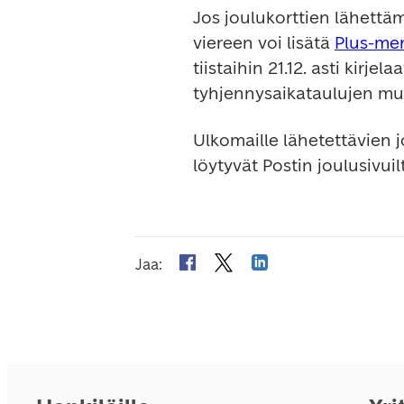
Jos joulukorttien lähettäm
viereen voi lisätä 
Plus-me
tiistaihin 21.12. asti kirjel
tyhjennysaikataulujen mu
Ulkomaille lähetettävien j
löytyvät Postin joulusivuilt
Jaa
: