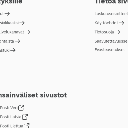
tyksille
Tietoa si
lut
Laskutusosoitteet
asiakkaaksi
Käyttöehdot
alvelukanavat
Tietosuoja
ohtaista
Saavutettavuusse
Evästeasetukset
astuki
sainväliset sivustot
Posti Viro
Posti Latvia
Posti Liettua