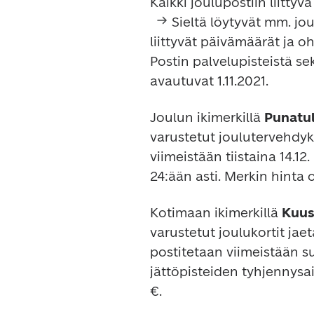
Kaikki joulupostiin liittyv
 Sieltä löytyvät mm. jo
liittyvät päivämäärät ja oh
Postin palvelupisteistä sek
avautuvat 1.11.2021.
Joulun ikimerkillä 
Punatu
varustetut joulutervehdykse
viimeistään tiistaina 14.12.
24:ään asti. Merkin hinta o
Kotimaan ikimerkillä 
Kuus
varustetut joulukortit jaet
postitetaan viimeistään su
jättöpisteiden tyhjennysai
€.