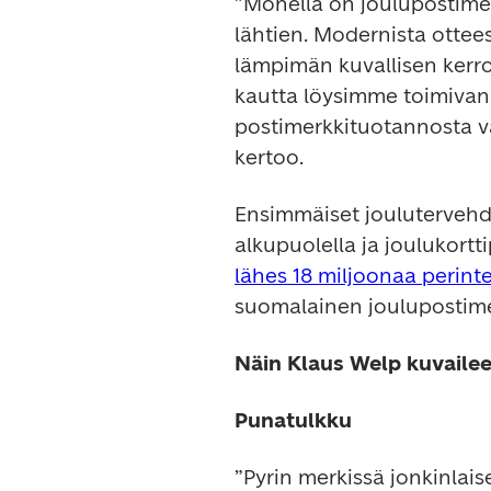
”Monella on joulupostimer
lähtien. Modernista ottee
lämpimän kuvallisen kerro
kautta löysimme toimivan 
postimerkkituotannosta v
kertoo.
Ensimmäiset joulutervehdy
alkupuolella ja joulukortt
lähes 18 miljoonaa perint
suomalainen joulupostime
Näin Klaus Welp kuvaile
Punatulkku
”Pyrin merkissä jonkinlai