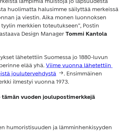
keistä lämpimiä muistoja jo lapsuudesta 
sta huolimatta halusimme säilyttää merkeissä 
nnan ja viestin. Aika monen luonnoksen 
tyylin merkkien toteutukseen”, Postin 
astaava Design Manager 
Tommi Kantola 
kset lähetettiin Suomessa jo 1880-luvun 
iperinne elää yhä. 
Viime vuonna lähetettiin 
eistä joulutervehdystä
. Ensimmäinen 
rkki ilmestyi vuonna 1973.
e tämän vuoden joulupostimerkkejä
sen humoristisuuden ja lämminhenkisyyden 