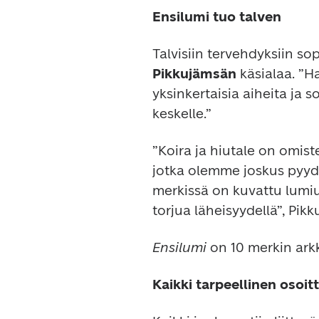
Ensilumi tuo talven
Talvisiin tervehdyksiin sop
Pikkujämsän 
käsialaa. ”
yksinkertaisia aiheita ja 
keskelle.”
”Koira ja hiutale on omiste
jotka olemme joskus pyydys
merkissä on kuvattu lumiuk
torjua läheisyydellä”, Pik
Ensilumi 
on 10 merkin arkk
Kaikki tarpeellinen osoit