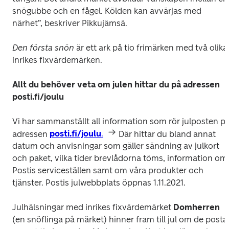
snögubbe och en fågel. Kölden kan avvärjas med 
närhet”, beskriver Pikkujämsä.
Den första snön 
är ett ark på tio frimärken med två olika 
inrikes fixvärdemärken.
Allt du behöver veta om julen hittar du på adressen 
posti.fi/joulu
Vi har sammanställt all information som rör julposten på
adressen 
posti.fi/joulu
.
 Där hittar du bland annat 
datum och anvisningar som gäller sändning av julkort 
och paket, vilka tider brevlådorna töms, information om 
Postis serviceställen samt om våra produkter och 
tjänster. Postis julwebbplats öppnas 1.11.2021.
Julhälsningar med inrikes fixvärdemärket 
Domherren
(en snöflinga på märket) hinner fram till jul om de postas