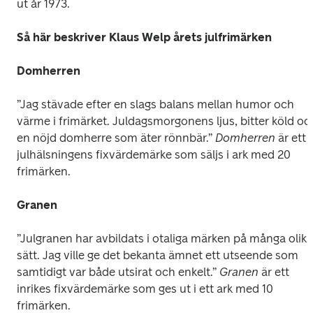
ut år 1973.
Så här beskriver Klaus Welp årets julfrimärken
Domherren
”Jag stävade efter en slags balans mellan humor och 
värme i frimärket. Juldagsmorgonens ljus, bitter köld och
en nöjd domherre som äter rönnbär.” 
Domherren 
är ett 
julhälsningens fixvärdemärke som säljs i ark med 20 
frimärken.
Granen
”Julgranen har avbildats i otaliga märken på många olika 
sätt. Jag ville ge det bekanta ämnet ett utseende som 
samtidigt var både utsirat och enkelt.” 
Granen 
är ett 
inrikes fixvärdemärke som ges ut i ett ark med 10 
frimärken.