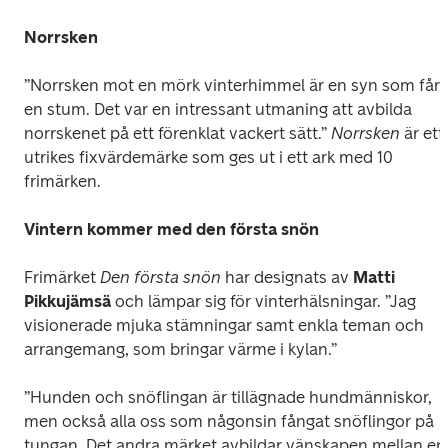
Norrsken
”Norrsken mot en mörk vinterhimmel är en syn som får 
en stum. Det var en intressant utmaning att avbilda 
norrskenet på ett förenklat vackert sätt.” 
Norrsken 
är ett 
utrikes fixvärdemärke som ges ut i ett ark med 10 
frimärken.
Vintern kommer med den första snön
Frimärket 
Den första snön
 har designats av 
Matti 
Pikkujämsä
 och lämpar sig för vinterhälsningar. ”Jag 
visionerade mjuka stämningar samt enkla teman och 
arrangemang, som bringar värme i kylan.”
”Hunden och snöflingan är tillägnade hundmänniskor, 
men också alla oss som någonsin fångat snöflingor på 
tungan. Det andra märket avbildar vänskapen mellan en 