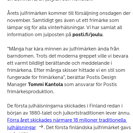
Årets julfrimärken kommer till försäljning onsdagen den 
november. Samtidigt ges även ut ett frimärke som 
lämpar sig för alla vinterhälsningar. Vi har samlat all 
information om julposten på 
posti.fi/joulu
.
”Många har kära minnen av julfrimärken ända från 
barndomen. Trots det moderna greppet ville vi bevara 
ett varmt bildligt berättande och meddelande i 
frimärkena. Efter många skisser hittade vi en stil som 
fungerade för frimärkena”, berättar Postis Design 
Manager 
Tommi Kantola
 som ansvarar för Postis 
frimärkesproduktion.
De första julhälsningarna skickades i Finland redan i 
början av 1880-talet och julkortstraditionen lever ännu. 
Förra året skickades närmare 18 miljoner traditionella 
julhälsningar
. Det första finländska julfrimärket gavs 