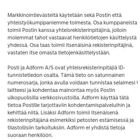
Markkinointievästeitä käytetään sekä Postin että 
yhteistyökumppaniemme toimesta. Osa kumppaneista 
toimii Postin kanssa yhteisrekisterinpitäjinä, jolloin 
molemmat tahot vastaavat henkilötietojen käsittelystä 
yhdessä. Osa taas toimii itsenäisinä rekisterinpitäjinä, 
vastaten itse omasta tietojenkäsittelystään.
Posti ja Adform A/S ovat yhteisrekisterinpitäjiä ID-
tunnistetiedon osalta. Tämä tieto on satunnainen 
numerosarja, jonka avulla voidaan tunnistaa selaimesi ta
laitteesi ja kohdentaa mainontaa myös Postin 
ulkopuolisilla verkkosivustoilla. Adform käyttää tätä 
tietoa Postille tarjottaviin kohdentamispalveluihin ja 
kehittää niitä. Lisäksi Adform toimii itsenäisenä 
rekisterinpitäjänä esimerkiksi petosten estämisessä ja 
tilastollisiin tarkoituksiin. Adform ei yhdistä tietoja 
suoraan henkilöön.