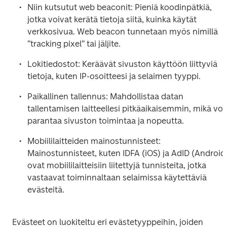
Niin kutsutut web beaconit: Pieniä koodinpätkiä, 
jotka voivat kerätä tietoja siitä, kuinka käytät 
verkkosivua. Web beacon tunnetaan myös nimillä 
”tracking pixel” tai jäljite.
Lokitiedostot: Keräävät sivuston käyttöön liittyviä 
tietoja, kuten IP-osoitteesi ja selaimen tyyppi.
Paikallinen tallennus: Mahdollistaa datan 
tallentamisen laitteellesi pitkäaikaisemmin, mikä voi 
parantaa sivuston toimintaa ja nopeutta.
Mobiililaitteiden mainostunnisteet: 
Mainostunnisteet, kuten IDFA (iOS) ja AdID (Android),
ovat mobiililaitteisiin liitettyjä tunnisteita, jotka 
vastaavat toiminnaltaan selaimissa käytettäviä 
evästeitä.
Evästeet on luokiteltu eri evästetyyppeihin, joiden 