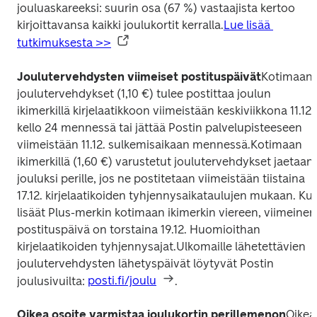
jouluaskareeksi: suurin osa (67 %) vastaajista kertoo 
kirjoittavansa kaikki joulukortit kerralla.
Lue lisää 
tutkimuksesta >>
Joulutervehdysten viimeiset postituspäivät
Kotimaan 
joulutervehdykset (1,10 €) tulee postittaa joulun 
ikimerkillä kirjelaatikkoon viimeistään keskiviikkona 11.12. 
kello 24 mennessä tai jättää Postin palvelupisteeseen 
viimeistään 11.12. sulkemisaikaan mennessä.
Kotimaan 
ikimerkillä (1,60 €) varustetut joulutervehdykset jaetaan 
jouluksi perille, jos ne postitetaan viimeistään tiistaina 
17.12. kirjelaatikoiden tyhjennysaikataulujen mukaan. Kun
lisäät Plus-merkin kotimaan ikimerkin viereen, viimeinen 
postituspäivä on torstaina 19.12. Huomioithan 
kirjelaatikoiden tyhjennysajat.
Ulkomaille lähetettävien 
joulutervehdysten lähetyspäivät löytyvät Postin 
joulusivuilta: 
posti.fi/joulu
.
Oikea osoite varmistaa joulukortin perillemenon
Oikea 