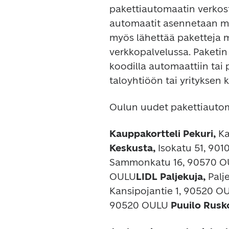
pakettiautomaatin verkost
automaatit asennetaan ma
myös lähettää paketteja 
verkkopalvelussa. Paketin 
koodilla automaattiin tai
taloyhtiöön tai yrityksen k
Oulun uudet pakettiautom
Kauppakortteli Pekuri, 
Ka
Keskusta, 
Isokatu 51, 90100
Sammonkatu 16, 90570 
OULU
LIDL Paljekuja, 
Palj
Kansipojantie 1, 90520 O
90520 OULU
 Puuilo Rusko