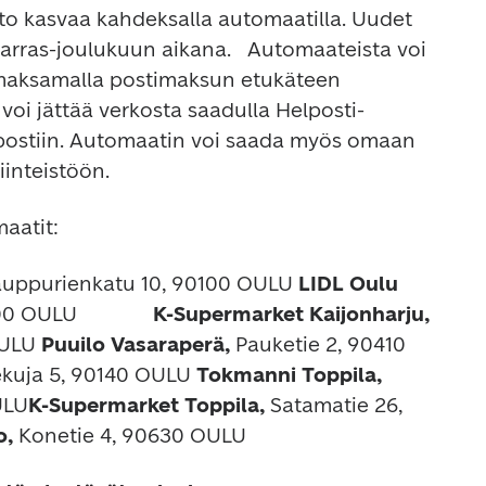
o kasvaa kahdeksalla automaatilla. Uudet 
rras-joulukuun aikana. 
 Automaateista voi 
maksamalla postimaksun etukäteen 
voi jättää verkosta saadulla Helposti-
 postiin. Automaatin voi saada myös omaan 
iinteistöön.
aatit:
uppurienkatu 10, 90100 OULU
 LIDL Oulu 
 OULU             
 K-Supermarket Kaijonharju, 
OULU
 Puuilo Vasaraperä, 
Pauketie 2, 90410 
ekuja 5, 90140 OULU
 Tokmanni Toppila, 
ULU
K-Supermarket Toppila, 
Satamatie 26, 
, 
Konetie 4, 90630 OULU