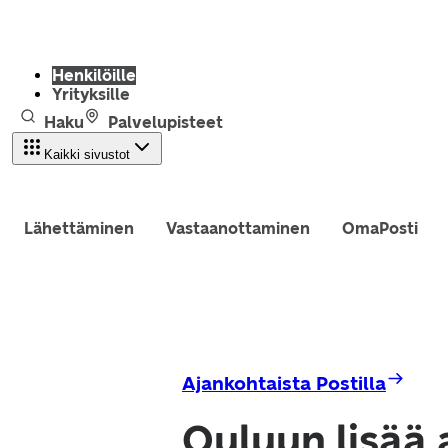
Henkilöille
Yrityksille
Haku
Palvelupisteet
Kaikki sivustot
Lähettäminen
Vastaanottaminen
OmaPosti
Ajankohtaista Postilla
Ouluun lisää 