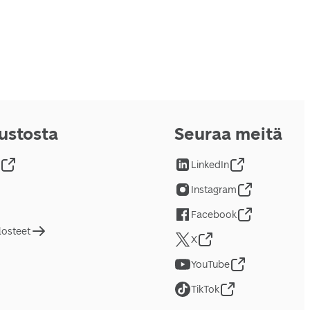
vustosta
Seuraa meitä
LinkedIn
Instagram
Facebook
losteet
X
YouTube
TikTok