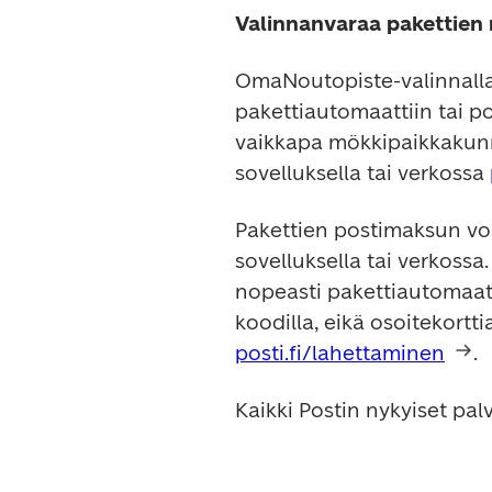
Valinnanvaraa pakettien 
OmaNoutopiste-valinnalla 
pakettiautomaattiin tai post
vaikkapa mökkipaikkakunn
sovelluksella tai verkossa 
Pakettien postimaksun vo
sovelluksella tai verkossa.
nopeasti pakettiautomaatt
posti.fi/lahettaminen
.
Kaikki Postin nykyiset palv