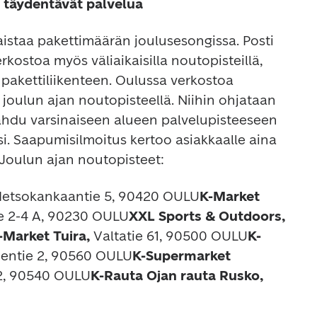
 täydentävät palvelua
staa pakettimäärän joulusesongissa. Posti 
kostoa myös väliaikaisilla noutopisteillä, 
pakettiliikenteen. Oulussa verkostoa 
joulun ajan noutopisteellä. Niihin ohjataan 
mahdu varsinaiseen alueen palvelupisteeseen 
i. Saapumisilmoitus kertoo asiakkaalle aina 
 Joulun ajan noutopisteet:
etsokankaantie 5, 90420 OULU
K-Market 
ie 2-4 A, 90230 OULU
XXL Sports & Outdoors, 
-Market Tuira, 
Valtatie 61, 90500 OULU
K-
hentie 2, 90560 OULU
K-Supermarket 
 2, 90540 OULU
K-Rauta Ojan rauta Rusko, 