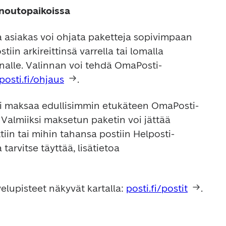
noutopaikoissa 
asiakas voi ohjata paketteja sopivimpaan 
iin arkireittinsä varrella tai lomalla 
alle. Valinnan voi tehdä OmaPosti-
posti.fi/ohjaus
.
i maksaa edullisimmin etukäteen OmaPosti-
 Valmiiksi maksetun paketin voi jättää 
iin tai mihin tahansa postiin Helposti-
koodilla, eikä osoitekorttia tarvitse täyttää, lisätietoa 
elupisteet näkyvät kartalla: 
posti.fi/postit
.