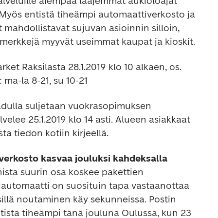
alveluille aiempaa laajemmat aukioloajat 
 Myös entistä tiheämpi automaattiverkosto ja 
t mahdollistavat sujuvan asioinnin silloin, 
timerkkejä myyvät useimmat kaupat ja kioskit.
ket Raksilasta 28.1.2019 klo 10 alkaen, os. 
 ma-la 8-21, su 10-21
adulla suljetaan vuokrasopimuksen 
velee 25.1.2019 klo 14 asti. Alueen asiakkaat 
 tiedon kotiin kirjeellä.
erkosto kasvaa jouluksi kahdeksalla 
nista suurin osa koskee pakettien 
iautomaatti on suosituin tapa vastaanottaa 
illä noutaminen käy sekunneissa. Postin 
istä tiheämpi tänä jouluna Oulussa, kun 23 