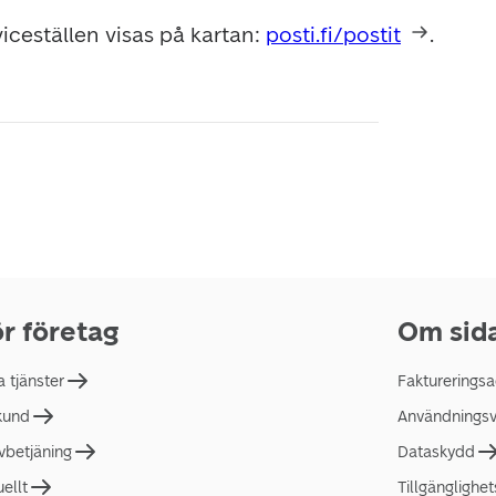
iceställen visas på kartan: 
posti.fi/postit
.
r företag
Om sid
a tjänster
Faktureringsa
 kund
Användningsvi
lvbetjäning
Dataskydd
uellt
Tillgänglighe