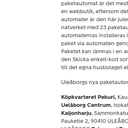
paketautomat är det mest 
en webbutik, eftersom det
automater är den här julen
nätverket med 23 paketau
automaternas installeras
paket via automaten genom
Paketet kan lämnas i en a
den Skicka enkelt-kod som
till det egna husbolaget el
Uleåborgs nya paketauto
Köpkvarteret Pekuri, 
Kau
Uelåborg Centrum
,
Isoka
Kaijonharju
, Sammonkatu
Pauketie 2, 90410 ULEÅB