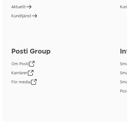
Aktuellt
Kun
Kundtjänst
Posti Group
In
Om Posti
Sma
Karriärer
Sma
För media
Sma
Pos