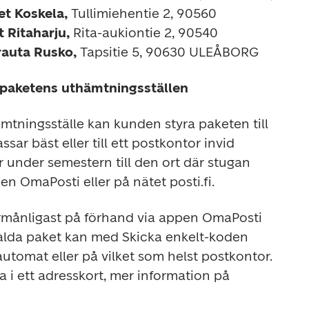
t Koskela, 
Tullimiehentie 2, 90560 
 Ritaharju, 
Rita-aukiontie 2, 90540 
rauta Rusko, 
Tapsitie 5, 90630 ULEÅBORG
d paketens uthämtningsställen 
mtningsställe kan kunden styra paketen till 
r bäst eller till ett postkontor invid 
 under semestern till den ort där stugan 
en OmaPosti eller på nätet posti.fi.
rmånligast på förhand via appen OmaPosti 
talda paket kan med Skicka enkelt-koden 
tomat eller på vilket som helst postkontor. 
Du behöver inte heller fylla i ett adresskort, mer information på 