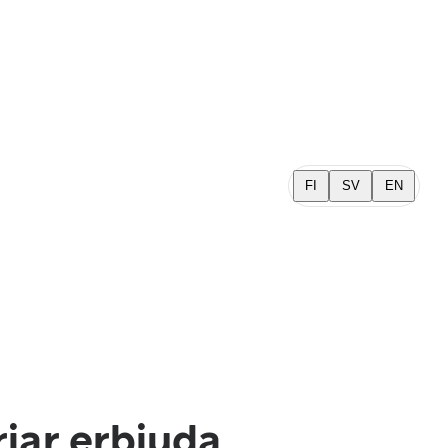
FI
SV
EN
rjar erbjuda