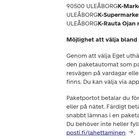
90500 ULEÅBORG
K-Marke
ULEÅBORG
K-Supermarket
ULEÅBORG
K-Rauta Ojan 
Möjlighet att välja blan
Genom att välja Eget uthä
den paketautomat som passa
resvägen på vardagar eller
finns. Du kan välja via app
Paketportot betalar du fö
eller på nätet. Färdigt be
snabbt lämnas i en paketau
posti.fi/lahettaminen
.