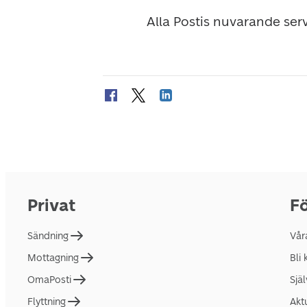
Alla Postis nuvarande serv
Privat
Fö
Sändning
Vår
Mottagning
Bli
OmaPosti
Sjä
Flyttning
Akt