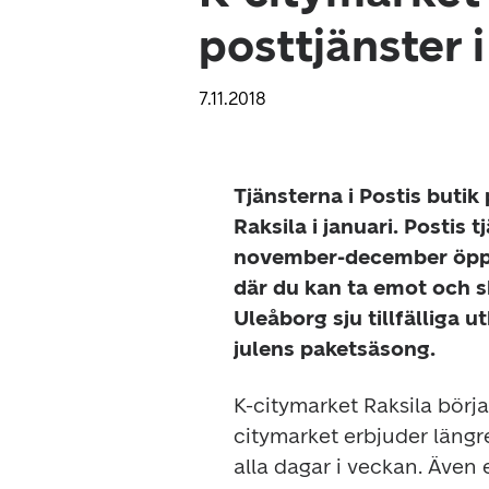
posttjänster i
7.11.2018
Tjänsterna i Postis butik p
Raksila i januari. Postis t
november-december öppna
där du kan ta emot och s
Uleåborg sju tillfälliga u
julens paketsäsong.
K-citymarket Raksila börja
citymarket erbjuder längre
alla dagar i veckan. Även 