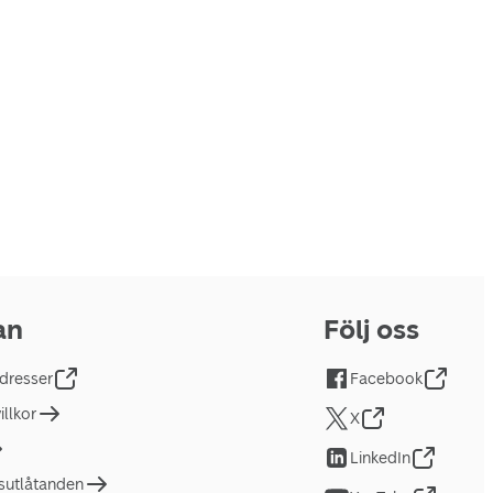
an
Följ oss
dresser
Facebook
llkor
X
LinkedIn
tsutlåtanden