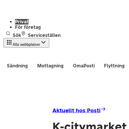
Privat
För företag
Sök
Serviceställen
Alla webbplatser
Sändning
Mottagning
OmaPosti
Flyttning
Aktuellt hos Posti
K-citymarket 