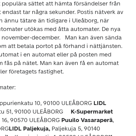
populära sättet att hämta försändelser från 
 endast tar några sekunder. Postis nätverk av 
 ännu tätare än tidigare i Uleåborg, när 
tomater utökas med åtta automater. De nya 
 i november-december. 
 Man kan även sända 
 att betala portot på förhand i nättjänsten. 
utomat i en automat eller på posten med 
 fås på nätet. Man kan även få en automat 
ler företagets fastighet.
mater:
ppurienkatu 10, 90100 ULEÅBORG
 LIDL 
tu 51, 90100 ULEÅBORG    
 K-Supermarket 
 16, 90570 ULEÅBORG
 Puuilo Vasaraperä
,
ORG
LIDL Paljekuja, 
Paljekuja 5, 90140 