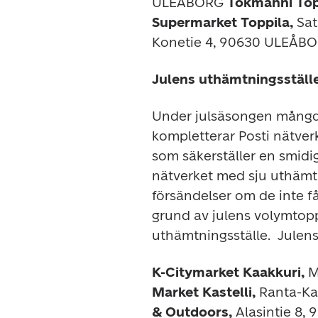
ULEÅBORG
 Tokmanni Top
Supermarket Toppila,
 Sa
Konetie 4, 90630 ULEÅB
Julens uthämtningsställ
Under julsäsongen mångdub
kompletterar Posti nätverk
som säkerställer en smidig
nätverket med sju uthämtni
försändelser om de inte få
grund av julens volymtopp
uthämtningsställe.
 Julen
K-Citymarket Kaakkuri, 
M
Market Kastelli, 
Ranta-Ka
& Outdoors, 
Alasintie 8