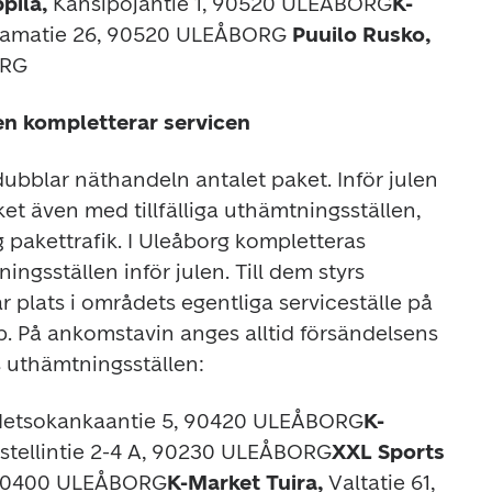
pila, 
Kansipojantie 1, 90520 ULEÅBORG
K-
tamatie 26, 90520 ULEÅBORG
 Puuilo Rusko,
ORG
en kompletterar servicen
blar näthandeln antalet paket. Inför julen 
et även med tillfälliga uthämtningsställen, 
 pakettrafik. I Uleåborg kompletteras 
ngsställen inför julen. Till dem styrs 
r plats i områdets egentliga serviceställe på 
. På ankomstavin anges alltid försändelsens 
s uthämtningsställen:
etsokankaantie 5, 90420 ULEÅBORG
K-
stellintie 2-4 A, 90230 ULEÅBORG
XXL Sports 
, 90400 ULEÅBORG
K-Market Tuira, 
Valtatie 61, 