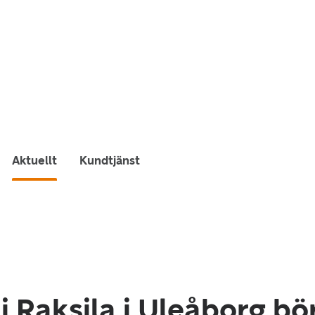
Aktuellt
Kundtjänst
i Raksila i Uleåborg bö