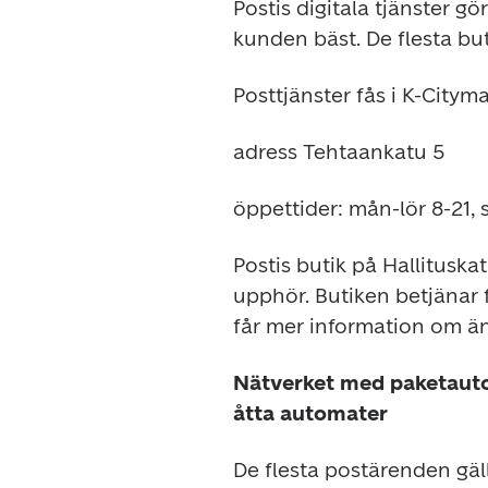
Postis digitala tjänster gö
kunden bäst. De flesta but
Posttjänster fås i K-Cityma
adress Tehtaankatu 5
öppettider: mån-lör 8-21, 
Postis butik på Hallituska
upphör. Butiken betjänar fr
får mer information om än
Nätverket med paketautom
åtta automater
De flesta postärenden gäll