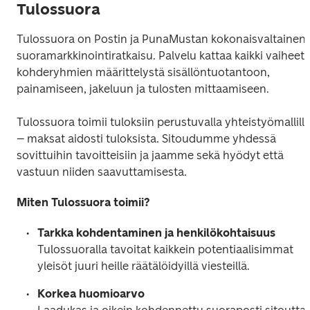
Tulossuora
Tulossuora on Postin ja PunaMustan kokonaisvaltainen 
suoramarkkinointiratkaisu. Palvelu kattaa kaikki vaiheet 
kohderyhmien määrittelystä sisällöntuotantoon, 
painamiseen, jakeluun ja tulosten mittaamiseen. 
Tulossuora toimii tuloksiin perustuvalla yhteistyömallilla
– maksat aidosti tuloksista. Sitoudumme yhdessä 
sovittuihin tavoitteisiin ja jaamme sekä hyödyt että 
vastuun niiden saavuttamisesta.
Miten Tulossuora toimii?
Tarkka kohdentaminen ja henkilökohtaisuus
Tulossuoralla tavoitat kaikkein potentiaalisimmat 
yleisöt juuri heille räätälöidyillä viesteillä.
Korkea huomioarvo