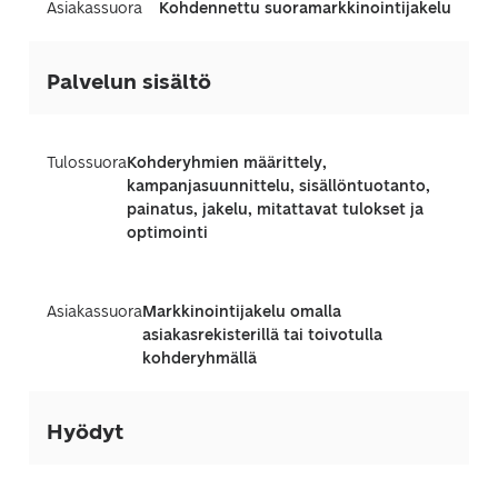
Asiakassuora
Kohdennettu suoramarkkinointijakelu
Palvelun sisältö
Tulossuora
Kohderyhmien määrittely,
kampanjasuunnittelu, sisällöntuotanto,
painatus, jakelu, mitattavat tulokset ja
optimointi
Asiakassuora
Markkinointijakelu omalla
asiakasrekisterillä tai toivotulla
kohderyhmällä
Hyödyt