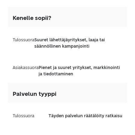
Kenelle sopii?
Tulossuora
Suuret lähettäjäyritykset, laaja tai
säännöllinen kampanjointi
Asiakassuora
Pienet ja suuret yritykset, markkinointi
ja tiedottaminen
Palvelun tyyppi
Tulossuora
Täyden palvelun räätälöity ratkaisu