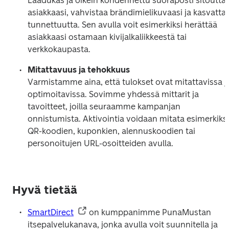
Laadukas ja oikein kohdennettu suoraposti sitouttaa
asiakkaasi, vahvistaa brändimielikuvaasi ja kasvattaa
tunnettuutta. Sen avulla voit esimerkiksi herättää 
asiakkaasi ostamaan kivijalkaliikkeestä tai 
verkkokaupasta. 
Mitattavuus ja tehokkuus
Varmistamme aina, että tulokset ovat mitattavissa ja
optimoitavissa. Sovimme yhdessä mittarit ja 
tavoitteet, joilla seuraamme kampanjan 
onnistumista. Aktivointia voidaan mitata esimerkiksi 
QR-koodien, kuponkien, alennuskoodien tai 
personoitujen URL-osoitteiden avulla.
Hyvä tietää
SmartDirect
 on kumppanimme PunaMustan 
itsepalvelukanava, jonka avulla voit suunnitella ja 