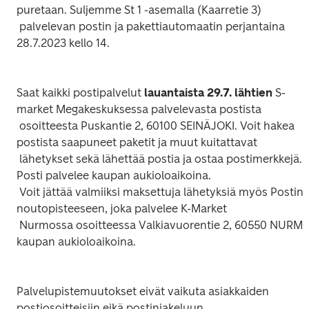
puretaan. Suljemme St 1 -asemalla (Kaarretie 3)

 palvelevan postin ja pakettiautomaatin perjantaina 
28.7.2023 kello 14.

Saat kaikki postipalvelut 
lauantaista 29.7. lähtien
 S-
market Megakeskuksessa palvelevasta postista

 osoitteesta Puskantie 2, 60100 SEINÄJOKI. Voit hakea 
postista saapuneet paketit ja muut kuitattavat

 lähetykset sekä lähettää postia ja ostaa postimerkkejä. 
Posti palvelee kaupan aukioloaikoina.

 Voit jättää valmiiksi maksettuja lähetyksiä myös Postin 
noutopisteeseen, joka palvelee K-Market

 Nurmossa osoitteessa Valkiavuorentie 2, 60550 NURMO 
kaupan aukioloaikoina.

Palvelupistemuutokset eivät vaikuta asiakkaiden 
postiosoitteisiin eikä postinjakeluun.
