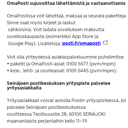
OmaPosti sujuvoittaa lähettämistä ja vastaanottamist
OmaPostissa voit lähettää, maksaa ja seurata paketteja. 
Sinne saat myös kirjeet ja laskut

 sähköisinä. Voit ladata sovelluksen maksutta 
sovelluskaupasta (esimerkiksi App Store ja

 Google Play). Lisätietoja: 
posti.fi/omaposti
Voit olla yhteydessä asiakaspalveluumme puhelimitse:

• paketit ja OmaPosti-asiat: 0100 5577 (pvm/mpm)

Seinäjoen postikeskuksen yrityspiste palvelee
yritysasiakkaita
Yritysasiakkaat voivat asioida Postin yrityspisteessä, joka
palvelee Seinäjoen postikeskuksessa

osoitteessa Teollisuustie 28, 60100 SEINÄJOKI 
maanantaista perjantaihin kello 11–19.