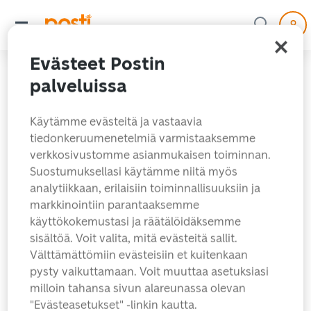
Evästeet Postin
palveluissa
Käytämme evästeitä ja vastaavia
tiedonkeruumenetelmiä varmistaaksemme
verkkosivustomme asianmukaisen toiminnan.
Suostumuksellasi käytämme niitä myös
analytiikkaan, erilaisiin toiminnallisuuksiin ja
markkinointiin parantaaksemme
käyttökokemustasi ja räätälöidäksemme
Hups! Hakemaasi sivua
sisältöä. Voit valita, mitä evästeitä sallit.
ei löytynyt.
Välttämättömiin evästeisiin et kuitenkaan
pysty vaikuttamaan. Voit muuttaa asetuksiasi
milloin tahansa sivun alareunassa olevan
Etsitkö ehkä jotain näistä?
"Evästeasetukset" -linkin kautta.