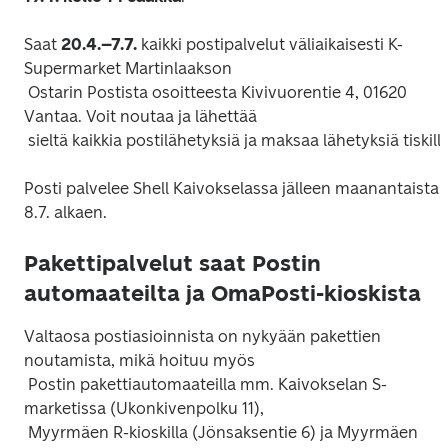
Saat 
20.4.–7.7.
 kaikki postipalvelut väliaikaisesti K-
Supermarket Martinlaakson

 Ostarin Postista osoitteesta Kivivuorentie 4, 01620 
Vantaa. Voit noutaa ja lähettää

Posti palvelee Shell Kaivokselassa jälleen maanantaista 
Pakettipalvelut saat Postin
automaateilta ja OmaPosti-kioskista
Valtaosa postiasioinnista on nykyään pakettien 
noutamista, mikä hoituu myös

 Postin pakettiautomaateilla mm. Kaivokselan S-
marketissa (Ukonkivenpolku 11),

 Myyrmäen R-kioskilla (Jönsaksentie 6) ja Myyrmäen 