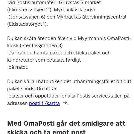
 vid Postis automater i Gruvstas S-market 
(Flintstensstigen 11), Myrbackas R-kiosk

 (Jönsasvägen 6) och Myrbackas återvinningscentral 
Du kan sköta ärenden även vid Myyrmannis OmaPosti-
kiosk (Stenflisgränden 3).

 Där kan du hämta paket och skicka paket och 
kundreturer som betalats färdigt

Du kan välja i nätbutiken det uthämtningsstället dit ditt 
paket sänds. Du hittar

 platser och öppettider för alla Postis serviceställen på 
adressen 
posti.fi/kartta
Med OmaPosti går det smidigare att
skicka och ta emot post