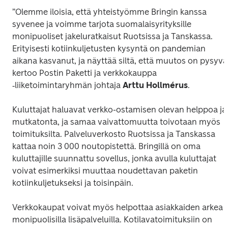
”Olemme iloisia, että yhteistyömme Bringin kanssa 
syvenee ja voimme tarjota suomalaisyrityksille 
monipuoliset jakeluratkaisut Ruotsissa ja Tanskassa. 
Erityisesti kotiinkuljetusten kysyntä on pandemian 
aikana kasvanut, ja näyttää siltä, että muutos on pysyvä”
kertoo Postin Paketti ja verkkokauppa 
‑liiketoimintaryhmän johtaja 
Arttu Hollmérus
.
Kuluttajat haluavat verkko-ostamisen olevan helppoa ja 
mutkatonta, ja samaa vaivattomuutta toivotaan myös 
toimituksilta. Palveluverkosto Ruotsissa ja Tanskassa 
kattaa noin 3 000 noutopistettä. Bringillä on oma 
kuluttajille suunnattu sovellus, jonka avulla kuluttajat 
voivat esimerkiksi muuttaa noudettavan paketin 
kotiinkuljetukseksi ja toisinpäin. 
Verkkokaupat voivat myös helpottaa asiakkaiden arkea 
monipuolisilla lisäpalveluilla. Kotilavatoimituksiin on 