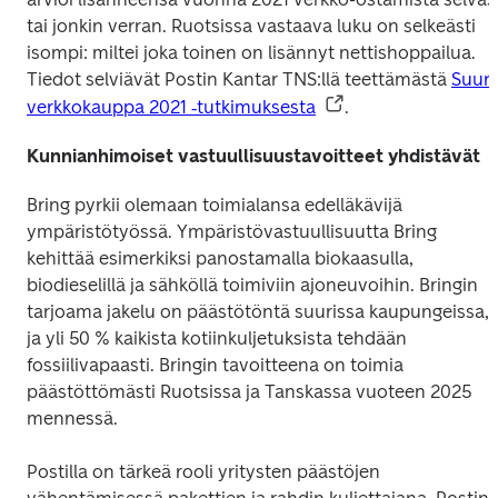
tai jonkin verran. Ruotsissa vastaava luku on selkeästi 
isompi: miltei joka toinen on lisännyt nettishoppailua. 
Tiedot selviävät Postin Kantar TNS:llä teettämästä 
Suuri 
verkkokauppa 2021 ‑tutkimuksesta
.
Kunnianhimoiset vastuullisuustavoitteet yhdistävät
Bring pyrkii olemaan toimialansa edelläkävijä 
ympäristötyössä. Ympäristövastuullisuutta Bring 
kehittää esimerkiksi panostamalla biokaasulla, 
biodieselillä ja sähköllä toimiviin ajoneuvoihin. Bringin 
tarjoama jakelu on päästötöntä suurissa kaupungeissa, 
ja yli 50 % kaikista kotiinkuljetuksista tehdään 
fossiilivapaasti. Bringin tavoitteena on toimia 
päästöttömästi Ruotsissa ja Tanskassa vuoteen 2025 
mennessä.
Postilla on tärkeä rooli yritysten päästöjen 