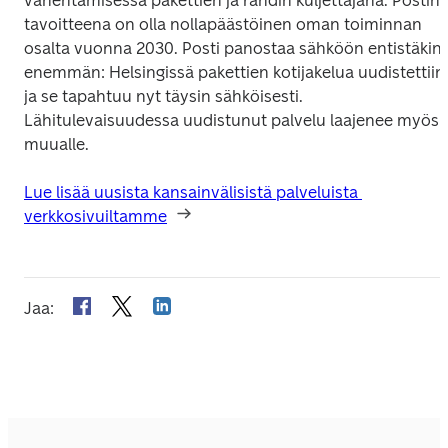
vähentämisessä pakettien ja rahdin kuljettajana. Postin 
tavoitteena on olla nollapäästöinen oman toiminnan 
osalta vuonna 2030. Posti panostaa sähköön entistäkin 
enemmän: Helsingissä pakettien kotijakelua uudistettiin,
ja se tapahtuu nyt täysin sähköisesti. 
Lähitulevaisuudessa uudistunut palvelu laajenee myös 
muualle.
Lue lisää uusista kansainvälisistä palveluista 
verkkosivuiltamme
Jaa
: