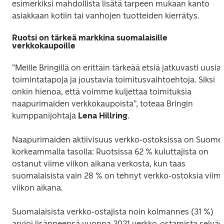
esimerkiksi mahdollista lisätä tarpeen mukaan kanto 
asiakkaan kotiin tai vanhojen tuotteiden kierrätys.
Ruotsi on tärkeä markkina suomalaisille
verkkokaupoille
”Meille Bringillä on erittäin tärkeää etsiä jatkuvasti uusia 
toimintatapoja ja joustavia toimitusvaihtoehtoja. Siksi 
onkin hienoa, että voimme kuljettaa toimituksia 
naapurimaiden verkkokaupoista”, toteaa Bringin 
kumppanijohtaja 
Lena Hillring
.
Naapurimaiden aktiivisuus verkko-ostoksissa on Suomea
korkeammalla tasolla: Ruotsissa 62 % kuluttajista on 
ostanut viime viikon aikana verkosta, kun taas 
suomalaisista vain 28 % on tehnyt verkko-ostoksia viime
viikon aikana. 
Suomalaisista verkko-ostajista noin kolmannes (31 %) 
arvioi lisänneensä vuonna 2021 verkko-ostamista selväst