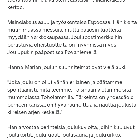
kertoo.
Mainelakeus asuu ja työskentelee Espoossa. Hän kiertää 
muun muassa messuja, mutta pääosin tuotteita 
myydään verkkokaupassa. Joulupostimerkkeihin 
perustuvia oheistuotteita on myynnissä myös 
Joulupukin pääpostissa Rovaniemellä.
Hanna-Marian joulun suunnitelmat ovat vielä auki.
”Joka joulu on ollut vähän erilainen ja päätämme 
spontaanisti, mitä teemme. Toisinaan vietämme sitä 
mummolassa Toholammilla. Tärkeintä on yhdessäolo 
perheen kanssa, on hyvä rauhoittua ja nauttia joulusta 
kiireisen arjen keskellä.”
Hän arvostaa perinteisiä joulukuvioita, joihin kuuluvut 
joulukortit, jouluruoat, joulusauna ja joulukirkko. 