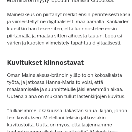
että niitä on myyty loppuun monissa kaupoissa.”
Mainelakeus on piirtänyt merkit ensin perinteisesti käsin 
ja viimeistellyt ne digitaalisesti maalaamalla. Kankaiden 
kuositkin hän tekee siten, että luonnostelee ensin 
piirtämällä ja maalaa sitten aiheesta taulun. Lopuksi 
värien ja kuosien viimeistely tapahtuu digitaalisesti.
Kuvitukset kiinnostavat
Oman Mainelakeus-brändin ylläpito on kokoaikaista 
työtä, ja jatkossa Hanna-Maria toivoisi, että 
maalaamiselle ja suunnittelulle jäisi enemmän aikaa. 
Uutena alana on mukaan tullut lastenkirjojen kuvitus.
”Julkaisimme lokakuussa Rakastan sinua -kirjan, johon 
tein kuvituksen. Mielelläni tekisin jatkossakin 
kuvitustöitä. Uutta on myös, että laajennamme 
tuotantoamme aikuisten vaatteisiin”, Mainelakeus 