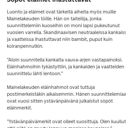
Luonto ja eläimet ovat tärkeitä aiheita myös muille 
Mainelakeuden töille. Hän on taiteilija, jonka 
suunnittelemiin kuoseihin on moni lapsi pukeutunut 
vuosien varrella. Skandinaavisen neutraaleissa kankaissa
ja vaatteissa ihastuttavat niin bambit, puput kuin 
koiranpennutkin.
”Aloin suunnitella kankaita vauva-arjen vastapainoksi. 
Eläinhahmoihin tykästyttiin, ja kankaiden ja vaatteiden 
suunnittelu lähti lentoon.”
Mainelakeuden eläinhahmot ovat tuttuja 
postimerkeistäkin aikaisemmin. Hänen suunnittelemiaan
ovat vuosi sitten ystävänpäivänä julkaistut söpöt 
eläinmerkit.
”Ystävänpäivämerkit ovat olleet suosittuja. Olen kuullut, 