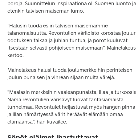
poroja. Suunnittelun inspiraationa oli Suomen luonto ja 
etenkin talvisen maiseman lumo.
”Halusin tuoda esiin talvisen maisemamme 
taianomaisuutta. Revontulien väriloisto korostaa joulun 
odotuksen taikaa ja juhlan tuntua, ja porot kuuluvat 
itsestään selvästi pohjoiseen maisemaan”, Mainelakeus 
kertoo.
Mainelakeus halusi tuoda joulumerkkeihin perinteisen 
joulun punaisen ja vihreän sijaan muita värejä.
”Maalasin merkkeihin vaaleanpunaista, lilaa ja turkoosia. 
Nämä revontulien värisävyt luovat fantasiamaista 
tunnelmaa. Revontulet heijastuvat myös hangen pinnall
ja illan hämärtyessä värit heräävät elämään omaa 
elämäänsä”, hän kuvailee.
Söpöt eläimet ihastuttavat