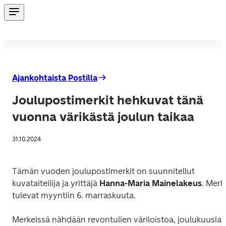
Ajankohtaista Postilla
Joulupostimerkit hehkuvat tänä
vuonna värikästä joulun taikaa
31.10.2024
Tämän vuoden joulupostimerkit on suunnitellut 
kuvataiteilija ja yrittäjä 
Hanna-Maria Mainelakeus
. Merki
tulevat myyntiin 6. marraskuuta.
Merkeissä nähdään revontulien väriloistoa, joulukuusia j