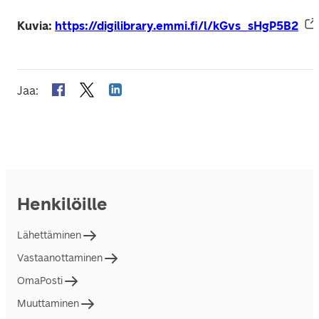
Kuvia: 
https://digilibrary.emmi.fi/l/kGvs_sHgP5B2
Jaa
:
Henkilöille
Lähettäminen
Vastaanottaminen
OmaPosti
Muuttaminen