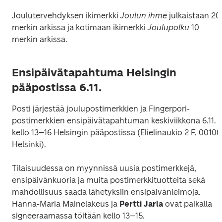
Joulutervehdyksen ikimerkki 
Joulun ihme
 julkaistaan 20 
merkin arkissa ja kotimaan ikimerkki 
Joulupolku
 10 
merkin arkissa.
Ensipäivätapahtuma Helsingin
pääpostissa 6.11.
Posti järjestää joulupostimerkkien ja Fingerpori-
postimerkkien ensipäivätapahtuman keskiviikkona 6.11. 
kello 13–16 Helsingin pääpostissa (Elielinaukio 2 F, 00100 
Helsinki).
Tilaisuudessa on myynnissä uusia postimerkkejä, 
ensipäivänkuoria ja muita postimerkkituotteita sekä 
mahdollisuus saada lähetyksiin ensipäivänleimoja. 
Hanna-Maria Mainelakeus ja 
Pertti Jarla
 ovat paikalla 
signeeraamassa töitään kello 13–15.