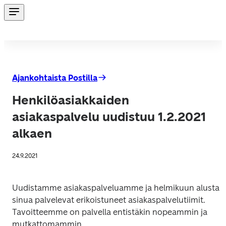
Ajankohtaista Postilla
Henkilöasiakkaiden
asiakaspalvelu uudistuu 1.2.2021
alkaen
24.9.2021
Uudistamme asiakaspalveluamme ja helmikuun alusta 
sinua palvelevat erikoistuneet asiakaspalvelutiimit. 
Tavoitteemme on palvella entistäkin nopeammin ja 
mutkattomammin. 
