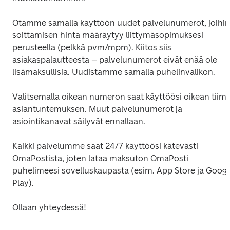
Otamme samalla käyttöön uudet palvelunumerot, joihin 
soittamisen hinta määräytyy liittymäsopimuksesi 
perusteella (pelkkä pvm/mpm). Kiitos siis 
asiakaspalautteesta – palvelunumerot eivät enää ole 
lisämaksullisia. Uudistamme samalla puhelinvalikon.

Valitsemalla oikean numeron saat käyttöösi oikean tiimin
asiantuntemuksen. Muut palvelunumerot ja 
asiointikanavat säilyvät ennallaan.

Kaikki palvelumme saat 24/7 käyttöösi kätevästi 
OmaPostista, joten lataa maksuton OmaPosti 
puhelimeesi sovelluskaupasta (esim. App Store ja Google
Play).

Ollaan yhteydessä!