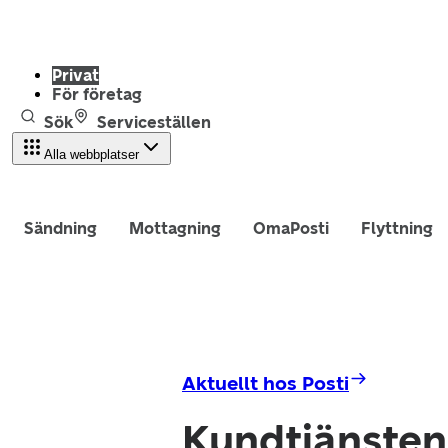
Privat
För företag
Sök
Serviceställen
Alla webbplatser
Sändning
Mottagning
OmaPosti
Flyttning
Aktuellt hos Posti
Kundtjänsten 