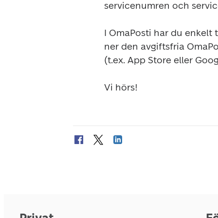
servicenumren och service
I OmaPosti har du enkelt til
ner den avgiftsfria OmaPos
(t.ex. App Store eller Googl
Vi hörs!
Privat
Fö