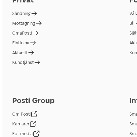
Sändning
Vår
Mottagning
Bli
OmaPosti
Sjä
Flyttning
Akt
Aktuellt
Kun
Kundtjänst
Posti Group
In
Om Posti
Sma
Karriärer
Sma
För media
Sma