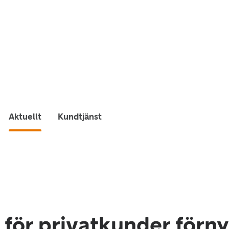
Aktuellt
Kundtjänst
för privatkunder förny