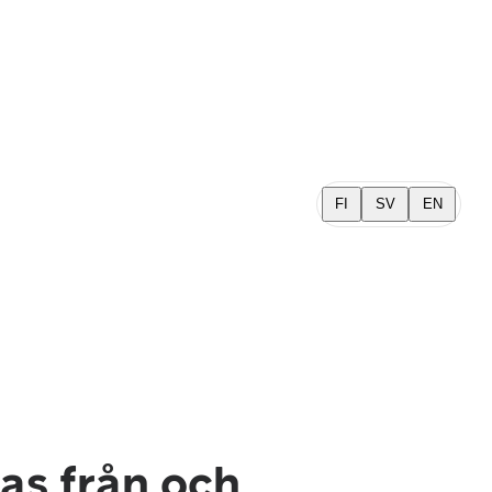
FI
SV
EN
as från och