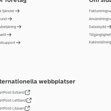
a tjänster
Faktureringsa
 kund
Användningsvi
lvbetjäning
Dataskydd
uellt
Tillgänglighe
Kakinställnin
dsupport
ternationella webbplatser
rtPosti Estland
rtPosti Lettland
rtPosti Litauen