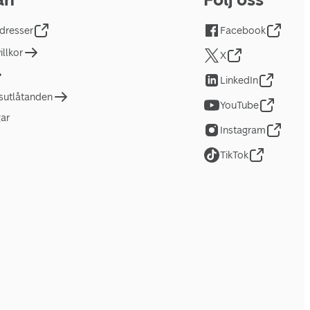
dresser
Facebook
llkor
X
LinkedIn
tsutlåtanden
YouTube
gar
Instagram
TikTok