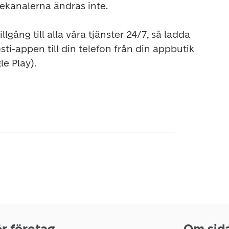
kanalerna ändras inte.

lgång till alla våra tjänster 24/7, så ladda 
ti-appen till din telefon från din appbutik 
e Play).

r företag
Om sid