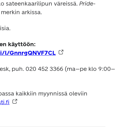
ko sateenkaarilipun väreissä. 
Pride
-
 merkin arkissa.
sia.
Kuvamateriaalia medioiden käyttöön: 
i.fi/l/GnnrgQNVF7CL
Desk, puh. 020 452 3366 (ma–pe klo 9:00–
assa kaikkiin myynnissä oleviin 
i.fi