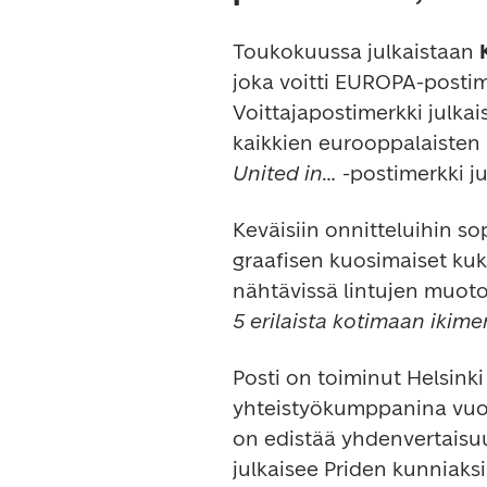
Toukokuussa julkaistaan 
joka voitti EUROPA-postime
Voittajapostimerkki julka
kaikkien eurooppalaisten p
United in…
 -postimerkki j
Keväisiin onnitteluihin so
graafisen kuosimaiset kuk
nähtävissä lintujen muotoj
5 erilaista kotimaan ikimer
Posti on toiminut Helsinki 
yhteistyökumppanina vuode
on edistää yhdenvertaisuut
julkaisee Priden kunniaksi