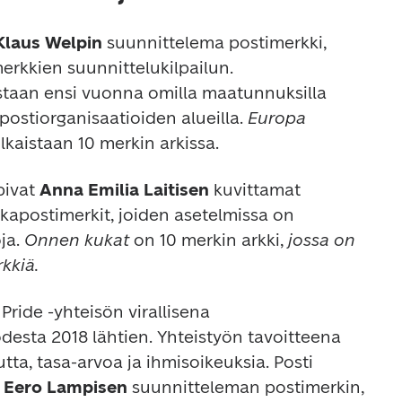
Klaus Welpin
 suunnittelema postimerkki, 
rkkien suunnittelukilpailun. 
istaan ensi vuonna omilla maatunnuksilla 
ostiorganisaatioiden alueilla. 
Europa 
ulkaistaan 10 merkin arkissa.
pivat 
Anna Emilia Laitisen 
kuvittamat 
kapostimerkit, joiden asetelmissa on 
a. 
Onnen kukat 
on 10 merkin arkki,
 jossa on 
kkiä.
Pride -yhteisön virallisena 
sta 2018 lähtien. Yhteistyön tavoitteena 
ta, tasa-arvoa ja ihmisoikeuksia. Posti 
 
Eero Lampisen
 suunnitteleman postimerkin, 