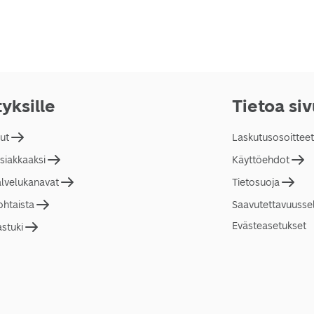
tyksille
Tietoa si
lut
Laskutusosoitteet
asiakkaaksi
Käyttöehdot
alvelukanavat
Tietosuoja
ohtaista
Saavutettavuusse
Evästeasetukset
astuki