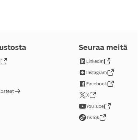
vustosta
Seuraa meitä
LinkedIn
Instagram
Facebook
losteet
X
YouTube
TikTok