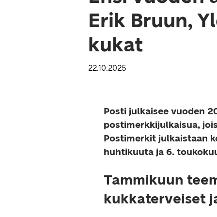
Erik Bruun, Y
kukat
22.10.2025
Posti julkaisee vuoden 2
postimerkkijulkaisua, joi
Postimerkit julkaistaan k
huhtikuuta ja 6. toukoku
Tammikuun teema
kukkaterveiset j