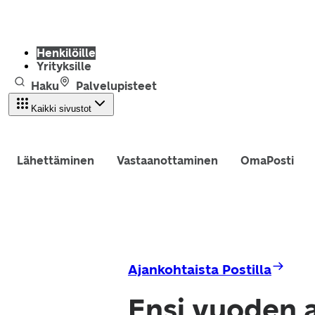
Henkilöille
Yrityksille
Haku
Palvelupisteet
Kaikki sivustot
Lähettäminen
Vastaanottaminen
OmaPosti
Ajankohtaista Postilla
Ensi vuoden 