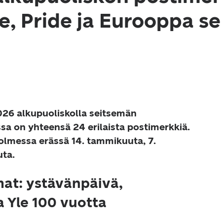
le, Pride ja Eurooppa se
026 alkupuoliskolla seitsemän 
ssa on yhteensä 24 erilaista postimerkkiä. 
olmessa erässä 14. tammikuuta, 7. 
uta.
t: ystävänpäivä,
a Yle 100 vuotta