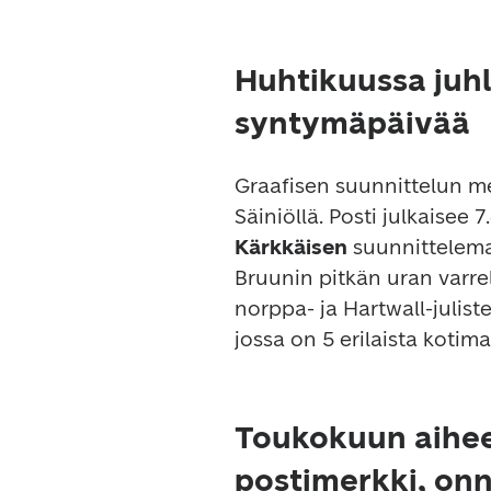
Huhtikuussa juhl
syntymäpäivää
Graafisen suunnittelun me
Säiniöllä. Posti julkaisee
Kärkkäisen
 suunnittelemat
Bruunin pitkän uran varr
norppa- ja Hartwall-juliste
jossa on 5 erilaista kotim
Toukokuun aihee
postimerkki, onn