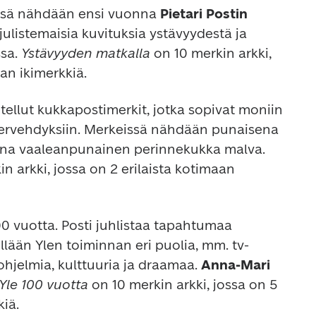
ssä nähdään ensi vuonna 
Pietari Postin
ulistemaisia kuvituksia ystävyydestä ja 
sa. 
Ystävyyden matkalla
 on 10 merkin arkki, 
aan ikimerkkiä.
tellut kukkapostimerkit, jotka sopivat moniin 
a tervehdyksiin. Merkeissä nähdään punaisena 
hehkuva ruusu ja sen parina vaaleanpunainen perinnekukka malva. 
in arkki, jossa on 2 erilaista kotimaan 
0 vuotta. Posti juhlistaa tapahtumaa 
ellään Ylen toiminnan eri puolia, mm. tv-
hjelmia, kulttuuria ja draamaa. 
Anna-Mari 
Yle 100 vuotta 
on 10 merkin arkki, jossa on 5 
kiä.