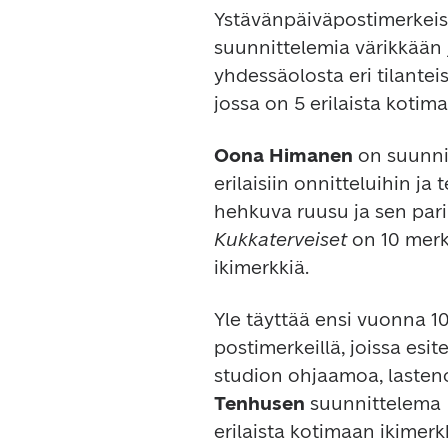
Ystävänpäiväpostimerkei
suunnittelemia värikkään j
yhdessäolosta eri tilanteis
jossa on 5 erilaista kotim
Oona Himanen
 on suunni
erilaisiin onnitteluihin j
Kukkaterveiset
 on 10 merk
ikimerkkiä.
Yle täyttää ensi vuonna 10
postimerkeillä, joissa esit
studion ohjaamoa, lasteno
Tenhusen
 suunnittelema 
erilaista kotimaan ikimerk