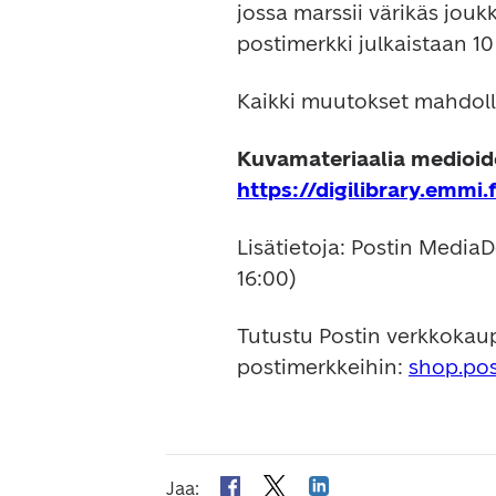
jossa marssii värikäs jouk
postimerkki julkaistaan 10
Kaikki muutokset mahdolli
https://digilibrary.emm
Lisätietoja: Postin Media
16:00)
Tutustu Postin verkkokaup
postimerkkeihin: 
shop.post
Jaa
: