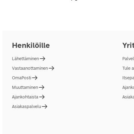
Henkilöille
Yri
Lähettäminen
Palve
Vastaanottaminen
Tule 
OmaPosti
Itsep
Muuttaminen
Ajank
Ajankohtaista
Asiak
Asiakaspalvelu