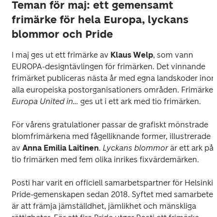
Teman för maj: ett gemensamt
frimärke för hela Europa, lyckans
blommor och Pride
I maj ges ut ett frimärke av 
Klaus Welp
, som vann 
EUROPA-designtävlingen för frimärken. Det vinnande 
frimärket publiceras nästa år med egna landskoder inom
alla europeiska postorganis
Europa United
in…
 ges ut i ett ark med tio frimärken.
För vårens gratulationer passar de grafiskt mönstrade 
blomfrimärkena med fågelliknande former, illustrerade 
av 
Anna Emilia Laitinen
. 
Lyckans blommor 
är ett ark på 
tio frimärken med fem olika inrikes fixvärdemärken.
Posti har varit en officiell samarbetspartner för Helsinki 
Pride-gemenskapen sedan 2018. Syftet med samarbetet 
är att främja jämställdhet, jämlikhet och mänskliga 