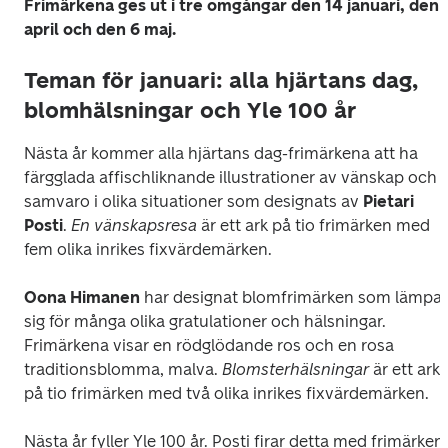
Frimärkena ges ut i tre omgångar den 14 januari, den 7
april och den 6 maj.
Teman för januari: alla hjärtans dag,
blomhälsningar och Yle 100 år
Nästa år kommer alla hjärtans dag-frimärkena att ha 
färgglada affischliknande illustrationer av vänskap och 
samvaro i olika situationer som designats av 
Pietari 
Posti
. 
En vänskapsresa 
är ett ark på tio frimärken med 
fem olika inrikes fixvärdemärken.
Oona Himanen
 har designat blomfrimärken som lämpar 
sig för många olika gratulationer och hälsningar. 
Frimärkena visar en rödglödande ros och en rosa 
traditionsblomma, malva. 
Blomsterhälsningar 
är ett ark 
på tio frimärken med två olika inrikes fixvärdemärken.
Nästa år fyller Yle 100 år. Posti firar detta med frimärken 