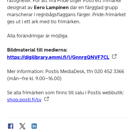
rättigheter. För att fira Pride utger Posti ett frimärke 
designat av 
Eero Lampinen
 där en färgglad grupp 
marscherar i regnbågsflaggans färger. 
Pride
-frimärket 
ges ut i ett ark med tio frimärken.
Alla förändringar är möjliga.
Bildmaterial till medierna: 
https://digilibrary.emmi.fi/l/GnnrgQNVF7CL
Mer information: Postis MediaDesk, tfn 020 452 3366 
(mån–fre kl. 9.00–16.00)
Se alla frimärken som finns till salu i Postis webbutik: 
shop.posti.fi/sv