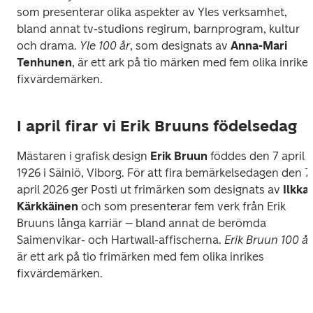
som presenterar olika aspekter av Yles verksamhet, 
bland annat tv-studions regirum, barnprogram, kultur 
och drama. 
Yle 100 år
, som designats av 
Anna-Mari 
Tenhunen
, är ett ark på tio märken med fem olika inrikes
fixvärdemärken.
I april firar vi Erik Bruuns födelsedag
Mästaren i grafisk design 
Erik Bruun
 föddes den 7 april 
1926 i Säiniö, Viborg. För att fira bemärkelsedagen den 7 
april 2026 ger Posti ut frimärken som designats av 
Ilkka 
Kärkkäinen
 och som presenterar fem verk från Erik 
Bruuns långa karriär – bland annat de berömda 
Saimenvikar- och Hartwall-affischerna. 
Erik
är ett ark på tio frimärken med fem olika inrikes 
fixvärdemärken.