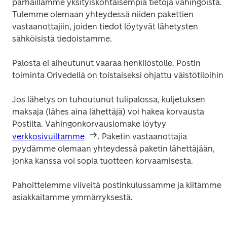
parhaillamme yksityiskohtaisempia tietoja vahingoista. 
Tulemme olemaan yhteydessä niiden pakettien 
vastaanottajiin, joiden tiedot löytyvät lähetysten 
sähköisistä tiedoistamme. 
Palosta ei aiheutunut vaaraa henkilöstölle. Postin 
toiminta Orivedellä on toistaiseksi ohjattu väistötiloihin.
Jos lähetys on tuhoutunut tulipalossa, kuljetuksen 
maksaja (lähes aina lähettäjä) voi hakea korvausta 
Postilta. Vahingonkorvauslomake löytyy 
verkkosivuiltamme
. Paketin vastaanottajia 
pyydämme olemaan yhteydessä paketin lähettäjään, 
jonka kanssa 
voi sopia tuotteen korvaamisesta. 
Pahoittelemme viiveitä postinkulussamme ja kiitämme 
asiakkaitamme ymmärryksestä.