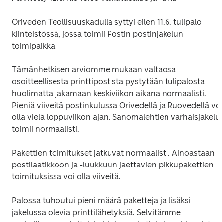
Oriveden Teollisuuskadulla syttyi eilen 11.6. tulipalo 
kiinteistössä, jossa toimii Postin postinjakelun 
toimipaikka.
Tämänhetkisen arviomme mukaan valtaosa 
osoitteellisesta printtipostista pystytään tulipalosta 
huolimatta jakamaan keskiviikon aikana normaalisti. 
Pieniä viiveitä postinkulussa Orivedellä ja Ruovedellä voi
olla vielä loppuviikon ajan. Sanomalehtien varhaisjakelu 
toimii normaalisti.
Pakettien toimitukset jatkuvat normaalisti. Ainoastaan 
postilaatikkoon ja -luukkuun jaettavien pikkupakettien 
toimituksissa voi olla viiveitä.
Palossa tuhoutui pieni määrä paketteja ja lisäksi 
jakelussa olevia printtilähetyksiä. Selvitämme 