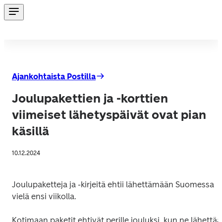
Ajankohtaista Postilla
Joulupakettien ja -korttien
viimeiset lähetyspäivät ovat pian
käsillä
10.12.2024
Joulupaketteja ja -kirjeitä ehtii lähettämään Suomessa 
vielä ensi viikolla.
Kotimaan paketit ehtivät perille jouluksi, kun ne lähettää 