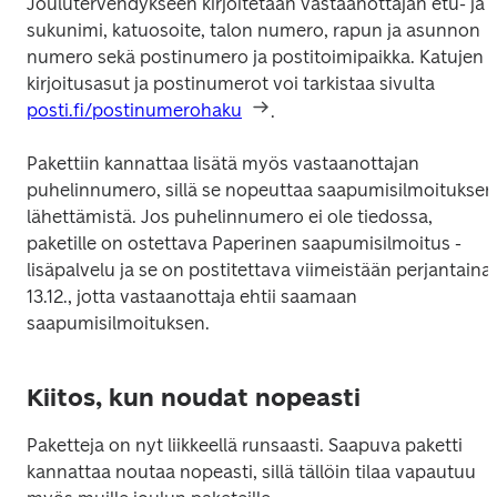
Joulutervehdykseen kirjoitetaan vastaanottajan etu- ja 
sukunimi, katuosoite, talon numero, rapun ja asunnon 
numero sekä postinumero ja postitoimipaikka. Katujen 
kirjoitusasut ja postinumerot voi tarkistaa sivulta 
posti.fi/postinumerohaku
.
Pakettiin kannattaa lisätä myös vastaanottajan 
puhelinnumero, sillä se nopeuttaa saapumisilmoituksen 
lähettämistä. Jos puhelinnumero ei ole tiedossa, 
paketille on ostettava Paperinen saapumisilmoitus -
lisäpalvelu ja se on postitettava viimeistään perjantaina 
13.12., jotta vastaanottaja ehtii saamaan 
saapumisilmoituksen.
Kiitos, kun noudat nopeasti
Paketteja on nyt liikkeellä runsaasti. Saapuva paketti 
kannattaa noutaa nopeasti, sillä tällöin tilaa vapautuu 