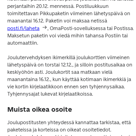
perjantaihin 20.12. mennessä. Postiluukkuun 
toimitettavan Pikkupaketin viimeinen lähetyspäivä on 
maanantai 16.12. Paketin voi maksaa netissä 
posti.fi/laheta
, OmaPosti-sovelluksessa tai Postissa. 
Maksetun paketin voi viedä mihin tahansa Postiin tai 
automaattiin.
Joulutervehdyksen ikimerkillä joulukorttien viimeinen 
lähetyspäivä on torstai 12.12., ja silloin postitusaikaa on 
keskiyöhön asti. Joulukortit saa matkaan vielä 
maanantaina 16.12., kun käyttää kotimaan ikimerkkiä ja 
vie kortin kirjelaatikkoon ennen sen tyhjennysaikaa. 
Tyhjennysajat lukevat kirjelaatikoissa.
Muista oikea osoite
Joulupostitusten yhteydessä kannattaa tarkistaa, että 
paketeissa ja korteissa on oikeat osoitetiedot. 