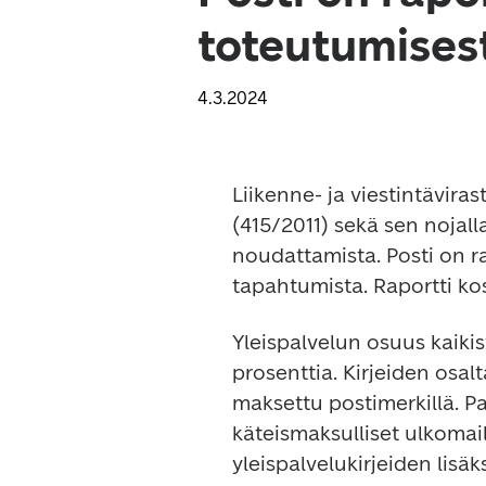
toteutumisest
4.3.2024
Liikenne- ja viestintävira
(415/2011) sekä sen nojal
noudattamista. Posti on r
tapahtumista. Raportti kos
Yleispalvelun osuus kaikist
prosenttia. Kirjeiden osalt
maksettu postimerkillä. Pa
käteismaksulliset ulkomail
yleispalvelukirjeiden lisäk