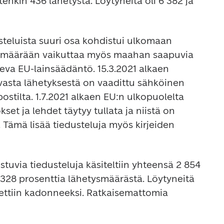
enkin 436 lähetystä. Löytyneitä oli 6 382 ja 
usteluista suuri osa kohdistui ulkomaan 
en määrään vaikuttaa myös maahan saapuvia 
keva EU-lainsäädäntö. 15.3.2021 alkaen 
asta lähetyksestä on vaadittu sähköinen 
tilta. 1.7.2021 alkaen EU:n ulkopuolelta 
et ja lehdet täytyy tullata ja niistä on 
Tämä lisää tiedusteluja myös kirjeiden 
istuvia tiedusteluja käsiteltiin yhteensä 2 854 
,328 prosenttia lähetysmäärästä. Löytyneitä 
odettiin kadonneeksi. Ratkaisemattomia 