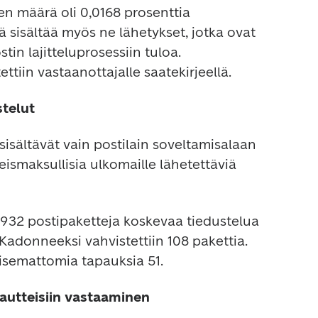
n määrä oli 0,0168 prosenttia 
sisältää myös ne lähetykset, jotka ovat 
in lajitteluprosessiin tuloa. 
ttiin vastaanottajalle saatekirjeellä.
stelut
sisältävät vain postilain soveltamisalaan 
eismaksullisia ulkomaille lähetettäviä 
 932 postipaketteja koskevaa tiedustelua 
Kadonneeksi vahvistettiin 108 pakettia. 
aisemattomia tapauksia 51.
alautteisiin vastaaminen