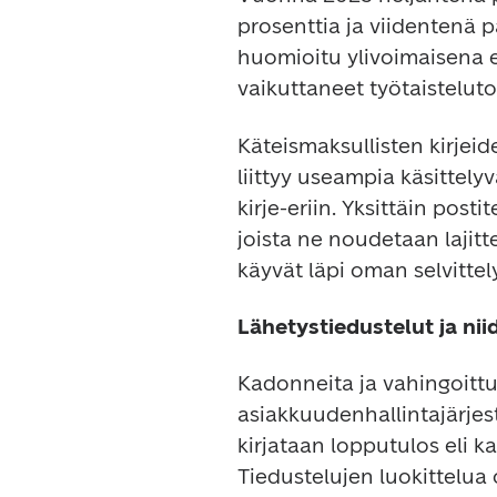
prosenttia ja viidentenä p
huomioitu ylivoimaisena 
vaikuttaneet työtaistelut
Käteismaksullisten kirjeid
liittyy useampia käsittelyv
kirje-eriin. Yksittäin posti
joista ne noudetaan lajittel
käyvät läpi oman selvittely
Lähetystiedustelut ja nii
Kadonneita ja vahingoittu
asiakkuudenhallintajärjest
kirjataan lopputulos eli k
Tiedustelujen luokittelua