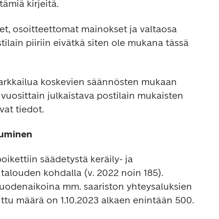
tämiä kirjeitä.
t, osoitteettomat mainokset ja valtaosa 
ilain piiriin eivätkä siten ole mukana tässä 
tarkkailua koskevien säännösten mukaan 
 vuosittain julkaistava postilain mukaisten 
at tiedot.
tuminen
oikettiin säädetystä keräily- ja 
talouden kohdalla (v. 2022 noin 185). 
uodenaikoina mm. saariston yhteysaluksien 
ittu määrä on 1.10.2023 alkaen enintään 500.