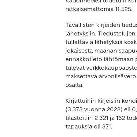
Kadonneeksi todettiin kuit
ratkaisemattomia 11 525.
Tavallisten kirjeiden tied
lähetyksiin. Tiedusteluj
tullattavia lähetyksiä kos
jokaisesta maahan saapuv
ennakkotieto lähtömaan pos
tulevat verkkokauppaostoks
maksettava arvonlisävero. 
osalta.
Kirjattuihin kirjeisiin kohd
(3 373 vuonna 2022) eli 0
tilastoitiin 2 321 ja 162 t
tapauksia oli 371.