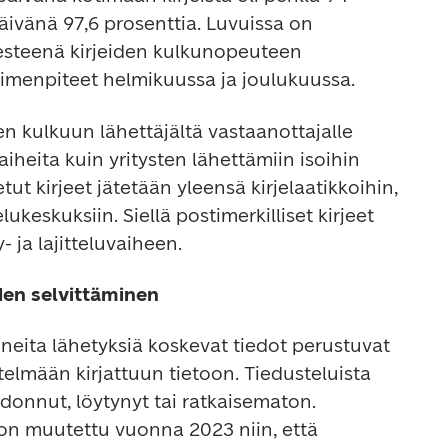
äivänä 97,6 prosenttia. Luvuissa on 
esteenä kirjeiden kulkunopeuteen 
oimenpiteet helmikuussa ja joulukuussa.
en kulkuun lähettäjältä vastaanottajalle 
aiheita kuin yritysten lähettämiin isoihin 
tetut kirjeet jätetään yleensä kirjelaatikkoihin, 
ukeskuksiin. Siellä postimerkilliset kirjeet 
- ja lajitteluvaiheen.
den selvittäminen
neita lähetyksiä koskevat tiedot perustuvat 
elmään kirjattuun tietoon. Tiedusteluista 
adonnut, löytynyt tai ratkaisematon. 
 on muutettu vuonna 2023 niin, että 