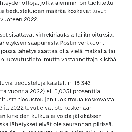
 yhteydenottoja, jotka aiemmin on luokiteltu 
i tiedusteluiden määrää koskevat luvut 
a vuoteen 2022.
 sisältävät virhekirjauksia tai ilmoituksia, 
 lähetyksen saapumista Postin verkkoon. 
oissa lähetys saattaa olla vielä matkalla tai 
 on luovutustieto, mutta vastaanottaja kiistää 
stuvia tiedusteluja käsiteltiin 18 343 
ta vuonna 2022) eli 0,0051 prosenttia 
itusta tiedustelujen luokittelua koskevasta 
ja 2022 luvut eivät ole keskenään 
ten kirjeiden kulkua ei voida jälkikäteen 
ska lähetykset eivät ole seurannan piirissä. 