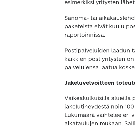
esimerkiksi yritysten lähet
Sanoma- tai aikakauslehde
paketeista eivät kuulu post
raportoinnissa.
Postipalveluiden laadun 
kaikkien postiyritysten on
palvelujensa laatua koskev
Jakeluvelvoitteen toteu
Vaikeakulkuisilla alueilla p
jakelutiheydestä noin 100 
Lukumäärä vaihtelee eri v
aikataulujen mukaan. Sall