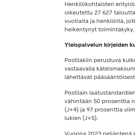
Henkilökohtaisten erityist
oikeutettu 27 627 taloutta
vuotiaita ja henkilöitä, jot
heikentynyt toimintakyky.
Yleispalvelun kirjeiden 
Postilakiin perustuva kul
vastaavalla käteismaksumer
lähettävät pääsääntöisesti
Postilain laatustandardien
vähintään 50 prosenttia ne
(J+4) ja 97 prosenttia vii
lukien (J+5).
Vuonna 2023 neljäntenä päi