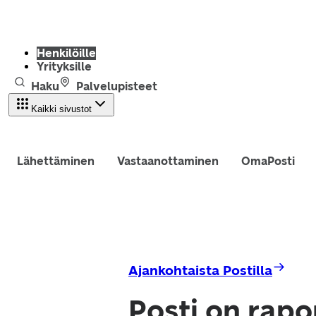
Henkilöille
Yrityksille
Haku
Palvelupisteet
Kaikki sivustot
Lähettäminen
Vastaanottaminen
OmaPosti
Ajankohtaista Postilla
Posti on rapo