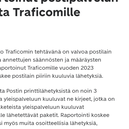
a Traficomille
sto Traficomin tehtävänä on valvoa postilain 
la annettujen säännösten ja määräysten 
aportoinut Traficomille vuoden 2023 
kee postilain piiriin kuuluvia lähetyksiä.
a Postin printtilähetyksistä on noin 3 
a yleispalveluun kuuluvat ne kirjeet, jotka on 
keteista yleispalveluun kuuluvat 
le lähetettävät paketit. Raportointi koskee 
si myös muita osoitteellisia lähetyksiä, 