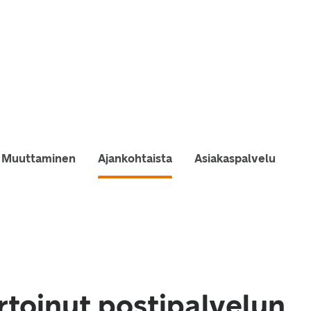
Muuttaminen
Ajankohtaista
Asiakaspalvelu
rtoinut postipalvelun