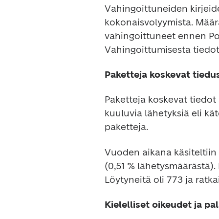
Vahingoittuneiden kirjeide
kokonaisvolyymista. Määrä 
vahingoittuneet ennen Post
Vahingoittumisesta tiedote
Paketteja koskevat tiedu
Paketteja koskevat tiedot 
kuuluvia lähetyksiä eli kät
paketteja.
Vuoden aikana käsiteltiin
(0,51 % lähetysmäärästä). 
Löytyneitä oli 773 ja ratk
Kielelliset oikeudet ja p