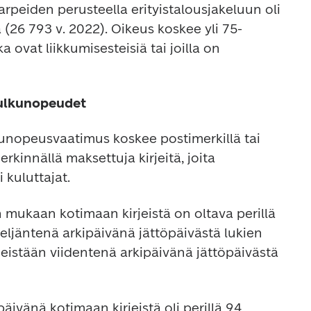
arpeiden perusteella erityistalousjakeluun oli 
 (26 793 v. 2022). Oikeus koskee yli 75-
ka ovat liikkumisesteisiä tai joilla on 
kulkunopeudet
kunopeusvaatimus koskee postimerkillä tai 
kinnällä maksettuja kirjeitä, joita 
 kuluttajat.
 mukaan kotimaan kirjeistä on oltava perillä 
ljäntenä arkipäivänä jättöpäivästä lukien 
meistään viidentenä arkipäivänä jättöpäivästä 
vänä kotimaan kirjeistä oli perillä 94 