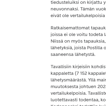
tiedusteluiksi on kirjattu
neuvonnaksi. Tämän vuoks
eivät ole vertailukelpoisi
Ratkaisemattomat tapaukset
joissa ei ole voitu todeta
Niissä on myös tapauksia, j
lähetyksiä, joista Postilla
saaneensa lähetystä.
Tavallisiin kirjeisiin kohdi
kappaletta (7 152 kappalet
lähetysmäärästä. Yllä main
muutoksesta johtuen 2023 
vertailukelpoisia. Tavallis
luotettavasti todentaa, ko