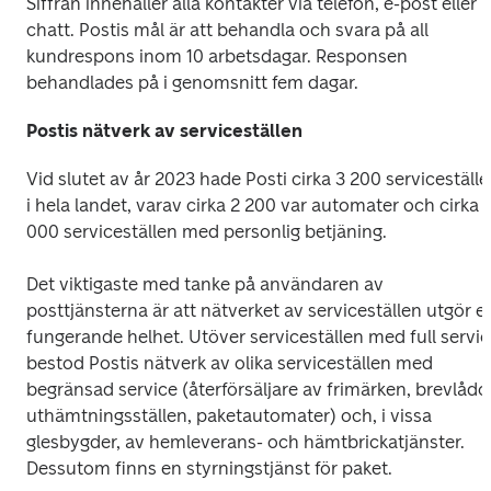
Siffran innehåller alla kontakter via telefon, e-post eller 
chatt. Postis mål är att behandla och svara på all 
kundrespons inom 10 arbetsdagar. Responsen 
behandlades på i genomsnitt fem dagar.
Postis nätverk av serviceställen
Vid slutet av år 2023 hade Posti cirka 3 200 serviceställe
i hela landet, varav cirka 2 200 var automater och cirka 1 
000 serviceställen med personlig betjäning. 
Det viktigaste med tanke på användaren av 
posttjänsterna är att nätverket av serviceställen utgör en
fungerande helhet. Utöver serviceställen med full servic
bestod Postis nätverk av olika serviceställen med 
begränsad service (återförsäljare av frimärken, brevlådor,
uthämtningsställen, paketautomater) och, i vissa 
glesbygder, av hemleverans- och hämtbrickatjänster. 
Dessutom finns en styrningstjänst för paket. 