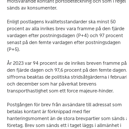
motsvarande kontant portobeteckning och som i regel 
sänds av konsumenter.
Enligt postlagens kvalitetsstandarder ska minst 50 
procent av alla inrikes brev vara framme på den fjärde 
vardagen efter postningsdagen (P+4) och 97 procent 
senast på den femte vardagen efter postningsdagen 
(P+5). 
År 2023 var 94 procent av de inrikes breven framme på 
den fjärde dagen och 97,6 procent på den femte dagen. I
siffrorna beaktas de politiska stridsåtgärderna i februari 
och december som har påverkat brevens 
transporthastighet som ett force majeure-hinder. 
Postgången för brev från avsändare till adressat som 
betalas kontant är förknippad med fler 
hanteringsmoment än de stora brevpartier som sänds av
företag. Brev som sänds ett i taget läggs i allmänhet i 