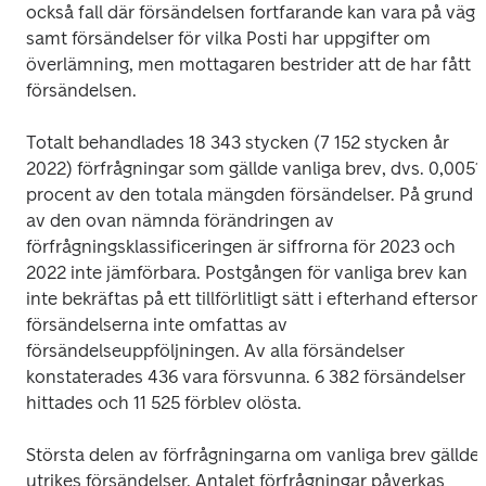
också fall där försändelsen fortfarande kan vara på väg 
samt försändelser för vilka Posti har uppgifter om 
överlämning, men mottagaren bestrider att de har fått 
försändelsen.
Totalt behandlades 18 343 stycken (7 152 stycken år 
2022) förfrågningar som gällde vanliga brev, dvs. 0,0051 
procent av den totala mängden försändelser. På grund 
av den ovan nämnda förändringen av 
förfrågningsklassificeringen är siffrorna för 2023 och 
2022 inte jämförbara. Postgången för vanliga brev kan 
inte bekräftas på ett tillförlitligt sätt i efterhand eftersom
försändelserna inte omfattas av 
försändelseuppföljningen. Av alla försändelser 
konstaterades 436 vara försvunna. 6 382 försändelser 
hittades och 11 525 förblev olösta. 
Största delen av förfrågningarna om vanliga brev gällde 
utrikes försändelser. Antalet förfrågningar påverkas 