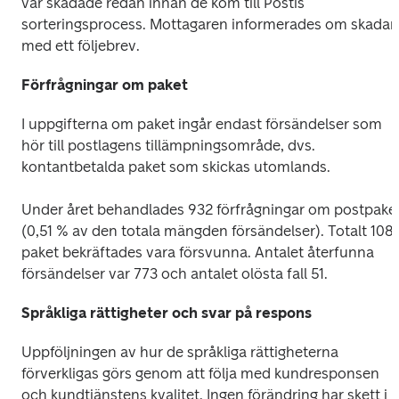
var skadade redan innan de kom till Postis 
sorteringsprocess. Mottagaren informerades om skadan 
med ett följebrev.
Förfrågningar om paket
I uppgifterna om paket ingår endast försändelser som 
hör till postlagens tillämpningsområde, dvs. 
kontantbetalda paket som skickas utomlands.
Under året behandlades 932 förfrågningar om postpaket
(0,51 % av den totala mängden försändelser). Totalt 108 
paket bekräftades vara försvunna. Antalet återfunna 
försändelser var 773 och antalet olösta fall 51.
Språkliga rättigheter och svar på respons
Uppföljningen av hur de språkliga rättigheterna 
förverkligas görs genom att följa med kundresponsen 
och kundtjänstens kvalitet. Ingen förändring har skett i 