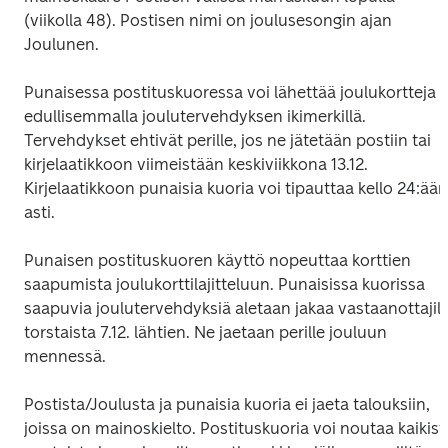
(viikolla 48). Postisen nimi on joulusesongin ajan 
Joulunen.
Punaisessa postituskuoressa voi lähettää joulukortteja 
edullisemmalla joulutervehdyksen ikimerkillä. 
Tervehdykset ehtivät perille, jos ne jätetään postiin tai 
kirjelaatikkoon viimeistään keskiviikkona 13.12. 
Kirjelaatikkoon punaisia kuoria voi tipauttaa kello 24:ään 
asti.
Punaisen postituskuoren käyttö nopeuttaa korttien 
saapumista joulukorttilajitteluun. Punaisissa kuorissa 
saapuvia joulutervehdyksiä aletaan jakaa vastaanottajille
torstaista 7.12. lähtien. Ne jaetaan perille jouluun 
mennessä.
Postista/Joulusta ja punaisia kuoria ei jaeta talouksiin, 
joissa on mainoskielto. Postituskuoria voi noutaa kaikista