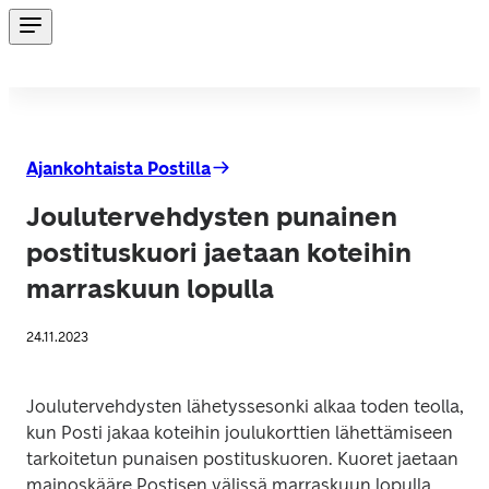
Ajankohtaista Postilla
Joulutervehdysten punainen
postituskuori jaetaan koteihin
marraskuun lopulla
24.11.2023
Joulutervehdysten lähetyssesonki alkaa toden teolla, 
kun Posti jakaa koteihin joulukorttien lähettämiseen 
tarkoitetun punaisen postituskuoren. Kuoret jaetaan 
mainoskääre Postisen välissä marraskuun lopulla 