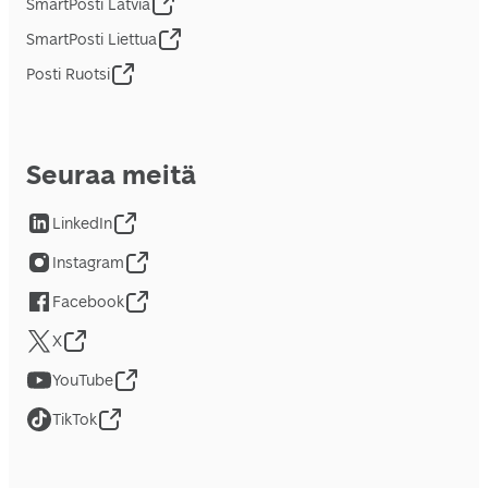
SmartPosti Latvia
SmartPosti Liettua
Posti Ruotsi
Seuraa meitä
LinkedIn
Instagram
Facebook
X
YouTube
TikTok