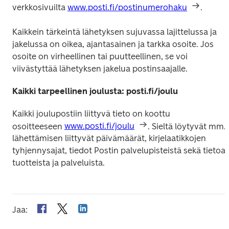
verkkosivuilta 
www.posti.fi/postinumerohaku
.
Kaikkein tärkeintä lähetyksen sujuvassa lajittelussa ja 
jakelussa on oikea, ajantasainen ja tarkka osoite. Jos 
osoite on virheellinen tai puutteellinen, se voi 
viivästyttää lähetyksen jakelua postinsaajalle.
Kaikki tarpeellinen joulusta: posti.fi/joulu
Kaikki joulupostiin liittyvä tieto on koottu 
osoitteeseen 
www.posti.fi/joulu
. Sieltä löytyvät mm. 
lähettämisen liittyvät päivämäärät, kirjelaatikkojen 
tyhjennysajat, tiedot Postin palvelupisteistä sekä tietoa 
tuotteista ja palveluista.
Jaa
: