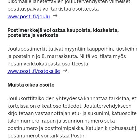
ulkomaille lähetettävien joulutervehdysten viimeiset 
postituspäivät voi tarkistaa osoitteesta 
www.posti.fi/joulu
. 
Postimerkkejä voi ostaa kaupoista, kioskeista,
posteista ja verkosta
Joulupostimerkit tulivat myyntiin kauppoihin, kioskeihin 
ja posteihin jo 8. marraskuuta. Niitä voi tilata myös 
Postin verkkokaupasta osoitteesta 
www.posti.fi/ostoksille
.
Muista oikea osoite
Joulukorttitalkoiden yhteydessä kannattaa tarkistaa, että
korteissa on oikeat osoitetiedot. Joulutervehdykseen 
kirjoitetaan vastaanottajan etu- ja sukunimi, katuosoite, 
talon numero, rapun ja asunnon numero sekä 
postinumero ja postitoimipaikka. Katujen kirjoitusasut ja 
postinumerot voi tarkistaa Postin 