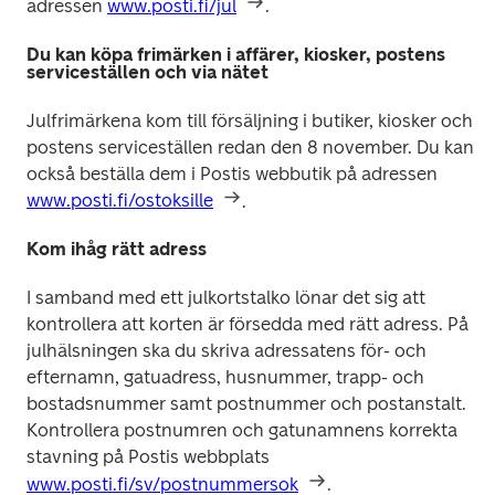
adressen 
www.posti.fi/jul
.
Du kan köpa frimärken i affärer, kiosker, postens
serviceställen och via nätet
Julfrimärkena kom till försäljning i butiker, kiosker och 
postens serviceställen redan den 8 november. Du kan 
också beställa dem i Postis webbutik på adressen 
www.posti.fi/ostoksille
.
Kom ihåg rätt adress
I samband med ett julkortstalko lönar det sig att 
kontrollera att korten är försedda med rätt adress. På 
julhälsningen ska du skriva adressatens för- och 
efternamn, gatuadress, husnummer, trapp- och 
bostadsnummer samt postnummer och postanstalt. 
Kontrollera postnumren och gatunamnens korrekta 
stavning på Postis webbplats 
www.posti.fi/sv/postnummersok
.