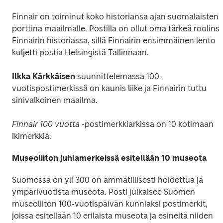
Finnair on toiminut koko historiansa ajan suomalaisten 
porttina maailmalle. Postilla on ollut oma tärkeä roolinsa
Finnairin historiassa, sillä Finnairin ensimmäinen lento 
kuljetti postia Helsingistä Tallinnaan.
Ilkka Kärkkäisen
 suunnittelemassa 100-
vuotispostimerkissä on kaunis liike ja Finnairin tuttu 
sinivalkoinen maailma.
Finnair 100 vuotta 
-postimerkkiarkissa on 10 kotimaan 
ikimerkkiä.
Museoliiton juhlamerkeissä esitellään 10 museota
Suomessa on yli 300 on ammatillisesti hoidettua ja 
ympärivuotista museota. Posti julkaisee Suomen 
museoliiton 100-vuotispäivän kunniaksi postimerkit, 
joissa esitellään 10 erilaista museota ja esineitä niiden 