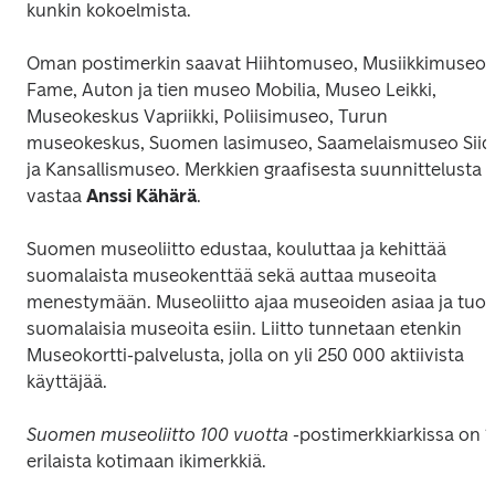
kunkin kokoelmista. 
Oman postimerkin saavat Hiihtomuseo, Musiikkimuseo 
Fame, Auton ja tien museo Mobilia, Museo Leikki, 
Museokeskus Vapriikki, Poliisimuseo, Turun 
museokeskus, Suomen lasimuseo, Saamelaismuseo Siida
ja Kansallismuseo. Merkkien graafisesta suunnittelusta 
vastaa 
Anssi Kähärä
.
Suomen museoliitto edustaa, kouluttaa ja kehittää 
suomalaista museokenttää sekä auttaa museoita 
menestymään. Museoliitto ajaa museoiden asiaa ja tuo 
suomalaisia museoita esiin. Liitto tunnetaan etenkin 
Museokortti-palvelusta, jolla on yli 250 000 aktiivista 
käyttäjää.
Suomen museoliitto 100 vuotta
 -postimerkkiarkissa on 10
erilaista kotimaan ikimerkkiä.