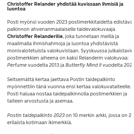
Christoffer Relander yhdistää kuvissaan ihmisiä ja
luontoa
Posti myönsi vuoden 2023 postimerkkitaidetta edistävän
palkinnon ahvenanmaalaiselle taidevalokuvaaja 
Christoffer Relanderille
, joka tunnetaan meillä ja 
maailmalla ihmishahmoja ja luontoa yhdistävistä 
monivalotetuista valokuvistaan. Syyskuussa julkaistavie
postimerkkien aiheena on kaksi Relanderin valokuvaa: 
Perfume
 vuodelta 2013 ja 
Butterfly Mind II 
vuodelta 2023
Seitsemättä kertaa jaettava Postin taidepalkinto 
myönnettiin tänä vuonna ensi kertaa valokuvataiteelle. 
Posti haluaa nostaa taidepalkinnolla postimerkkien ja 
taiteen arvostusta ja asemaa.
Postin taidepalkinto 2023
 on 10 merkin arkki, jossa on 2 
erilaista kotimaan ikimerkkiä.