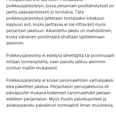
poikkeusjärjestelyn, jossa perjantain postilähetykset on 
jaettu pääsääntöisesti jo torstaina. Tätä 
poikkeusjärjestelyä jatketaan toistaiseksi lokakuun 
loppuun asti, koska jaettavaa ei ole riittävästi myös 
perjantain jakeluun. Aikaistettu jakelu on mahdollinen, 
koska vähäinen postimäärä ehditään lajittelemaan 
aiemmin.
Poikkeusjärjestely ei edellytä lähettäjiltä tai postinsaajilta
mitään toimenpiteitä, vaan palvelu jatkuu aiemmin 
sovitun malliin mukaisesti.
Poikkeusjärjestely ei koske sanomalehtien varhaisjakelua
eikä pakettien jakelua. Perjantaisin perusjakelussa eli 
päiväpostin mukana kulkeneet sanomalehdet jaetaan 
edelleen perjantaisin. Myös Postin palvelupisteet ja 
asiakaspalvelu palvelevat normaalisti ilman muutoksia.