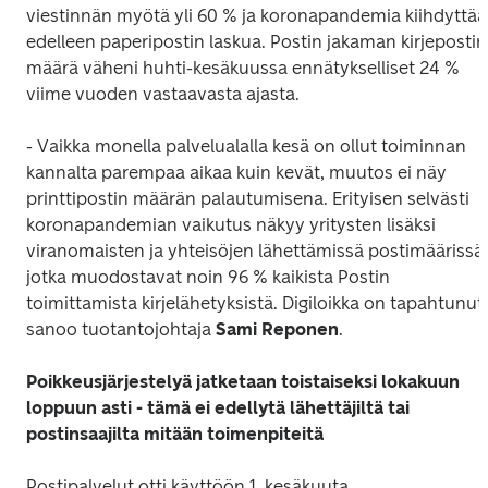
viestinnän myötä yli 60 % ja koronapandemia kiihdyttää 
edelleen paperipostin laskua. Postin jakaman kirjepostin 
määrä väheni huhti-kesäkuussa ennätykselliset 24 % 
viime vuoden vastaavasta ajasta.
- Vaikka monella palvelualalla kesä on ollut toiminnan 
kannalta parempaa aikaa kuin kevät, muutos ei näy 
printtipostin määrän palautumisena. Erityisen selvästi 
koronapandemian vaikutus näkyy yritysten lisäksi 
viranomaisten ja yhteisöjen lähettämissä postimäärissä, 
jotka muodostavat noin 96 % kaikista Postin 
toimittamista kirjelähetyksistä. Digiloikka on tapahtunut, 
sanoo tuotantojohtaja 
Sami Reponen
.
Poikkeusjärjestelyä jatketaan toistaiseksi lokakuun 
loppuun asti - tämä ei edellytä lähettäjiltä tai 
postinsaajilta mitään toimenpiteitä
Postipalvelut otti käyttöön 1. kesäkuuta 