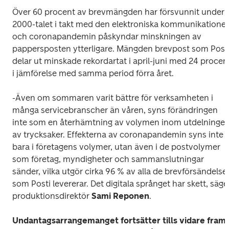
Över 60 procent av brevmängden har försvunnit under 
2000-talet i takt med den elektroniska kommunikationen
och coronapandemin påskyndar minskningen av 
pappersposten ytterligare. Mängden brevpost som Posti
delar ut minskade rekordartat i april-juni med 24 procent
i jämförelse med samma period förra året.
-Även om sommaren varit bättre för verksamheten i 
många servicebranscher än våren, syns förändringen 
inte som en återhämtning av volymen inom utdelningen
av trycksaker. Effekterna av coronapandemin syns inte 
bara i företagens volymer, utan även i de postvolymer 
som företag, myndigheter och sammanslutningar 
sänder, vilka utgör cirka 96 % av alla de brevförsändelser
som Posti levererar. Det digitala språnget har skett, säger
produktionsdirektör 
Sami Reponen
.
Undantagsarrangemanget fortsätter tills vidare fram 