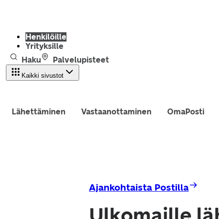
Henkilöille
Yrityksille
Haku
Palvelupisteet
Kaikki sivustot
Lähettäminen
Vastaanottaminen
OmaPosti
Ajankohtaista Postilla
Ulkomaille lä