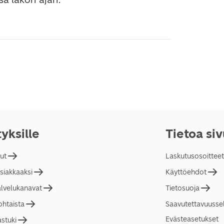
tyksille
Tietoa si
lut
Laskutusosoitteet
asiakkaaksi
Käyttöehdot
alvelukanavat
Tietosuoja
ohtaista
Saavutettavuusse
Evästeasetukset
astuki