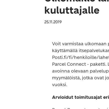
kuluttajalle
25.11.2019
Voit varmistaa ulkomaan p
käyttämällä itsepalveluk
Posti.fi/fi/henkiloille/lahe
Parcel Connect - paketti. 
avoinna olevaan palvelu
myymälöistä, jotka ovat jok
vuoksi.
Arvioidut toimitusajat eri