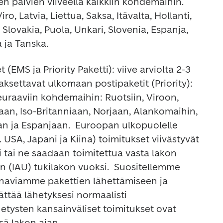
 päivien viiveellä kaikkiin kohdemaihin
. 
o, Latvia, Liettua, Saksa, Itävalta, Hollanti, 
Slovakia, Puola, Unkari, Slovenia, Espanja, 
a ja Tanska.
 (EMS ja Priority Paketti): 
viive arviolta 2-3 
Palvelupisteessä maksettavat ulkomaan postipaketit (Priority): 
seuraaviin kohdemaihin:
 Ruotsiin, Viroon, 
aan, Iso-Britanniaan, Norjaan, Alankomaihin, 
an ja Espanjaan.  
Euroopan ulkopuolelle 
USA, Japani ja Kiina) toimitukset viivästyvät 
 tai ne saadaan toimitettua vasta lakon 
n (IAU) tukilakon vuoksi.  
Suositellemme 
naviamme pakettien lähettämiseen ja 
ttää lähetyksesi normaalisti 
hetysten kansainväliset toimitukset ovat 
sä lakon ajan.