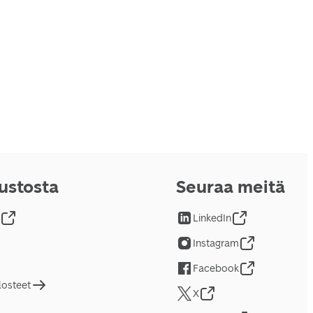
vustosta
Seuraa meitä
LinkedIn
Instagram
Facebook
losteet
X