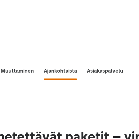
Muuttaminen
Ajankohtaista
Asiakaspalvelu
hetettävät paketit – vi