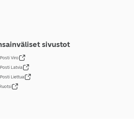
sainväliset sivustot
Posti Viro
Posti Latvia
Posti Liettua
Ruotsi