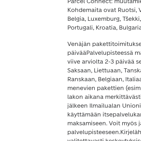
Parcel Connect: 
muutamien
Kohdemaita ovat Ruotsi, Vir
Belgia, Luxemburg, Tšekki, 
Portugali, Kroatia, Bulgari
Venäjän pakettitoimitukset
päivää
viive arviolta 2-3 päivää 
Saksaan, Liettuaan, Tansk
Ranskaan, Belgiaan, Italia
menevien pakettien (esim. 
lakon aikana merkittävästi
jälkeen Ilmailualan Unioni
käyttämään itsepalveluka
maksamiseen. Voit myös jä
palvelupisteeseen.
Kirjelä
valitettavasti keskeytyksis