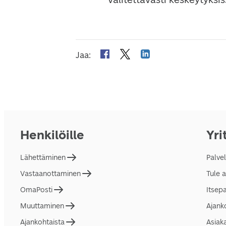
Jaa
:
Henkilöille
Yri
Lähettäminen
Palve
Vastaanottaminen
Tule 
OmaPosti
Itsep
Muuttaminen
Ajank
Ajankohtaista
Asiak