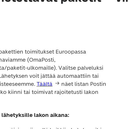
akettien toimitukset Euroopassa 
anaviamme (OmaPosti, 
ta/paketit-ulkomaille). Valitse palveluksi 
Lähetyksen voit jättää automaattiin tai 
pisteeseemme. 
Täältä
 näet listan Postin 
o kiinni tai toimivat rajoitetusti lakon 
 lähetyksille lakon aikana: