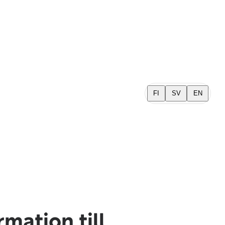
FI
SV
EN
mation till