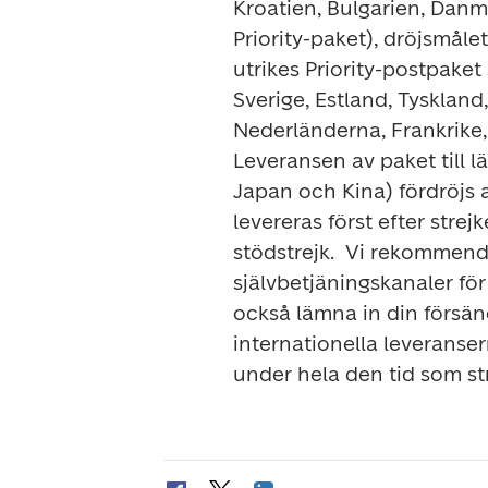
Kroatien, Bulgarien, Danm
Priority-paket), dröjsmålet
utrikes Priority-postpaket 
Sverige, Estland, Tyskland
Leveransen av paket till l
Japan och Kina) fördröjs a
levereras först efter strej
stödstrejk.  
Vi rekommende
självbetjäningskanaler fö
också lämna in din försänd
internationella leveranser
under hela den tid som st