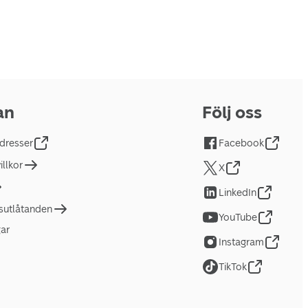
an
Följ oss
dresser
Facebook
llkor
X
LinkedIn
tsutlåtanden
YouTube
gar
Instagram
TikTok