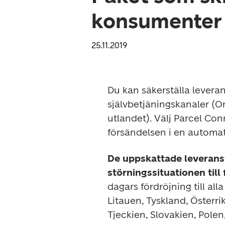
konsumenter
25.11.2019
Du kan säkerställa levera
självbetjäningskanaler (Om
utlandet). Välj Parcel Con
försändelsen i en automat e
De uppskattade leveranst
störningssituationen till 
dagars fördröjning till all
Litauen, Tyskland, Österri
Tjeckien, Slovakien, Polen