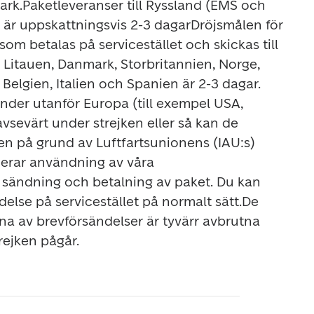
ark.
Paketleveranser till Ryssland (EMS och 
 är 
uppskattningsvis 2-3 dagar
Dröjsmålen för 
som betalas på servicestället och skickas till 
, Litauen, Danmark, Storbritannien, Norge, 
Nederländerna, Frankrike, Belgien, Italien och Spanien är 2-3 dagar.  
änder utanför Europa (till exempel USA, 
vsevärt under strejken eller så kan de 
ken på grund av Luftfartsunionens (IAU:s) 
rar användning av våra 
r sändning och betalning av paket. Du kan 
else på servicestället på normalt sätt.
De 
na av brevförsändelser är tyvärr avbrutna 
rejken pågår.