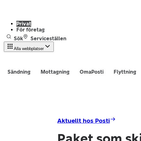
Privat
För företag
Sök
Serviceställen
Alla webbplatser
Sändning
Mottagning
OmaPosti
Flyttning
Aktuellt hos Posti
Paket som ski