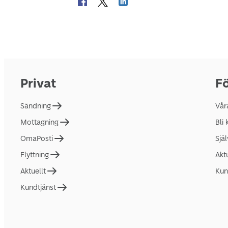
Privat
Fö
Sändning
Vår
Mottagning
Bli
OmaPosti
Sjä
Flyttning
Akt
Aktuellt
Kun
Kundtjänst