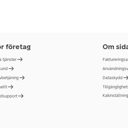
r företag
Om sid
a tjänster
Faktureringsa
 kund
Användningsvi
lvbetjäning
Dataskydd
uellt
Tillgänglighe
Kakinställnin
dsupport