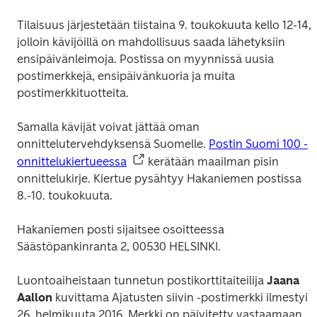
Tilaisuus järjestetään tiistaina 9. toukokuuta kello 12-14, 
jolloin kävijöillä on mahdollisuus saada lähetyksiin 
ensipäivänleimoja. Postissa on myynnissä uusia 
postimerkkejä, ensipäivänkuoria ja muita 
postimerkkituotteita.
Samalla kävijät voivat jättää oman 
onnittelutervehdyksensä Suomelle. 
Postin Suomi 100 -
onnittelukiertueessa
 kerätään maailman pisin 
onnittelukirje. Kiertue pysähtyy Hakaniemen postissa 
8.-10. toukokuuta.  
Hakaniemen posti sijaitsee osoitteessa 
Säästöpankinranta 2, 00530 HELSINKI.
Luontoaiheistaan tunnetun postikorttitaiteilija 
Jaana 
Aallon
 kuvittama 
Ajatusten siivin
 -postimerkki ilmestyi 
26. helmikuuta 2016. Merkki on päivitetty vastaamaan 