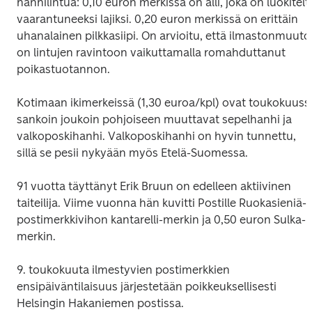
hanhilintua: 0,10 euron merkissä on alli, joka on luokiteltu
vaarantuneeksi lajiksi. 0,20 euron merkissä on erittäin 
uhanalainen pilkkasiipi. On arvioitu, että ilmastonmuutos
on lintujen ravintoon vaikuttamalla romahduttanut 
poikastuotannon.
Kotimaan ikimerkeissä (1,30 euroa/kpl) ovat toukokuussa
sankoin joukoin pohjoiseen muuttavat sepelhanhi ja 
valkoposkihanhi. Valkoposkihanhi on hyvin tunnettu, 
sillä se pesii nykyään myös Etelä-Suomessa.
91 vuotta täyttänyt Erik Bruun on edelleen aktiivinen 
taiteilija. Viime vuonna hän kuvitti Postille 
Ruokasieniä
-
postimerkkivihon kantarelli-merkin ja 0,50 euron 
Sulka
-
merkin.
9. toukokuuta ilmestyvien postimerkkien 
ensipäiväntilaisuus järjestetään poikkeuksellisesti 
Helsingin Hakaniemen postissa.