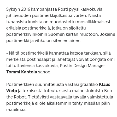
Syksyn 2016 kampanjassa Posti pyysi kasvokuvia 
juhlavuoden postimerkkijulkaisua varten. Näistä 
tuhansista kuvista on muodostettu mosaiikkimaisesti 
erilaisia postimerkkejä, jotka on sijoiteltu 
postimerkkivihkoihin Suomen kartan muotoon. Jokainen
postimerkki ja vihko on siten erilainen.
- Näitä postimerkkejä kannattaa katsoa tarkkaan, sillä 
merkeistä postinsaajat ja lähettäjät voivat bongata omia 
tai tuttaviensa kasvokuvia, Postin Design Manager 
Tommi Kantola
 sanoo.
Postimerkkien suunnittelusta vastasi graafikko 
Klaus 
Welp
 ja teknisestä toteutuksesta mainostoimisto Bob 
the Robot. Tiettävästi vastaavalla tavalla valmistettuja 
postimerkkejä ei ole aikaisemmin tehty missään päin 
maailmaa.