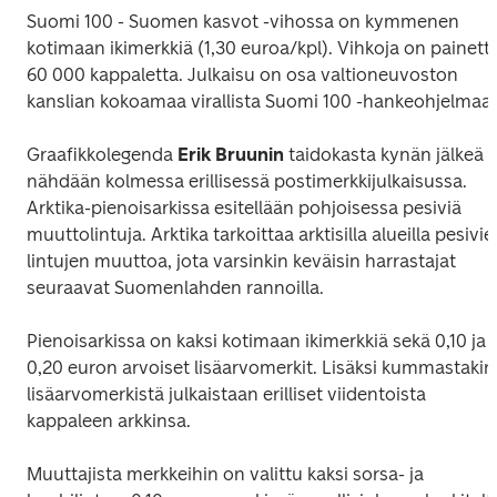
Suomi 100 - Suomen kasvot
 -vihossa on kymmenen 
kotimaan ikimerkkiä (1,30 euroa/kpl). Vihkoja on painettu
60 000 kappaletta. Julkaisu on osa valtioneuvoston 
kanslian kokoamaa virallista Suomi 100 -hankeohjelmaa.
Graafikkolegenda 
Erik Bruunin
 taidokasta kynän jälkeä 
nähdään kolmessa erillisessä postimerkkijulkaisussa. 
Arktika
-pienoisarkissa esitellään pohjoisessa pesiviä 
muuttolintuja. Arktika tarkoittaa arktisilla alueilla pesivie
lintujen muuttoa, jota varsinkin keväisin harrastajat 
seuraavat Suomenlahden rannoilla.
Pienoisarkissa on kaksi kotimaan ikimerkkiä sekä 0,10 ja 
0,20 euron arvoiset lisäarvomerkit. Lisäksi kummastakin 
lisäarvomerkistä julkaistaan erilliset viidentoista 
kappaleen arkkinsa.
Muuttajista merkkeihin on valittu kaksi sorsa- ja 