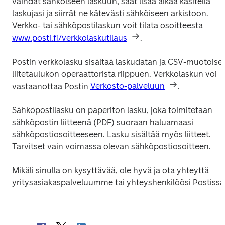
vaihdat sähköiseen laskuun, saat lisää aikaa käsitellä 
laskujasi ja siirrät ne kätevästi sähköiseen arkistoon. 
Verkko- tai sähköpostilaskun voit tilata osoitteesta 
www.posti.fi/verkkolaskutilaus
.
Postin verkkolasku sisältää laskudatan ja CSV-muotoisen
liitetaulukon operaattorista riippuen. Verkkolaskun voi 
vastaanottaa Postin 
Verkosto-palveluun
.
Sähköpostilasku on paperiton lasku, joka toimitetaan 
sähköpostin liitteenä (PDF) suoraan haluamaasi 
sähköpostiosoitteeseen. Lasku sisältää myös liitteet. 
Tarvitset vain voimassa olevan sähköpostiosoitteen.
Mikäli sinulla on kysyttävää, ole hyvä ja ota yhteyttä 
yritysasiakaspalveluumme tai yhteyshenkilöösi Postissa