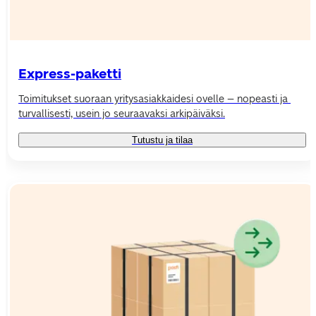
Express-paketti
Toimitukset suoraan yritysasiakkaidesi ovelle – nopeasti ja 
turvallisesti, usein jo seuraavaksi arkipäiväksi.
Tutustu ja tilaa