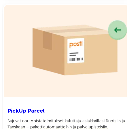
PickUp Parcel
Sujuvat noutopistetoimitukset kuluttaja-asiakkaillesi Ruotsiin ja 
Tanskaan – pakettiautomaatteihin ja palvelupisteisiin.