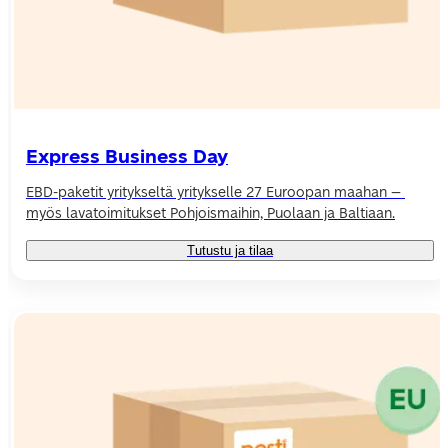
Express Business Day
EBD-paketit yritykseltä yritykselle 27 Euroopan maahan – 
myös lavatoimitukset Pohjoismaihin, Puolaan ja Baltiaan.
Tutustu ja tilaa