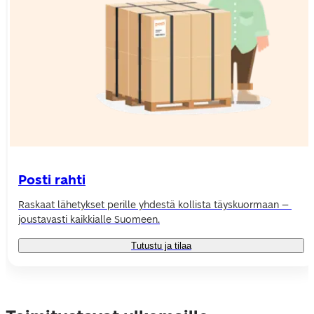
Posti rahti
R
askaat lähetykset perille yhdestä kollista täyskuormaan – 
joustavasti kaikkialle Suomeen.
Tutustu ja tilaa