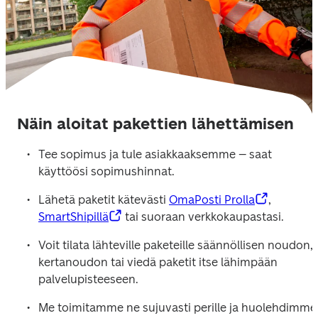
Näin aloitat pakettien lähettämisen
Tee sopimus ja tule asiakkaaksemme – saat 
käyttöösi sopimushinnat.
Lähetä paketit kätevästi 
OmaPosti Prolla
, 
SmartShipillä
 tai suoraan verkkokaupastasi.
Voit tilata lähteville paketeille säännöllisen noudon, 
kertanoudon tai viedä paketit itse lähimpään 
palvelupisteeseen.
Me toimitamme ne sujuvasti perille ja huolehdimme 