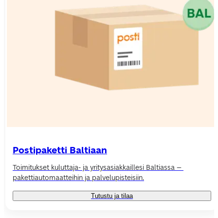
Postipaketti Baltiaan
Toimitukset k
uluttaja- ja yritysasiakkaillesi Baltiassa 
– 
pakettiautomaatteihin ja palvelupisteisiin.
Tutustu ja tilaa