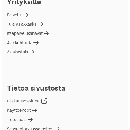
Yrityksille
Palvelut
Tule asiakkaaksi
Itsepalvelukanavat
Ajankohtaista
Asiakastuki
Tietoa sivustosta
Laskutusosoitteet
Käyttöehdot
Tietosuoja
Saavutettavuusselosteet