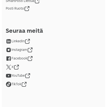
SmartPosti Liettua
Posti Ruotsi
Seuraa meitä
LinkedIn
Instagram
Facebook
X
YouTube
TikTok