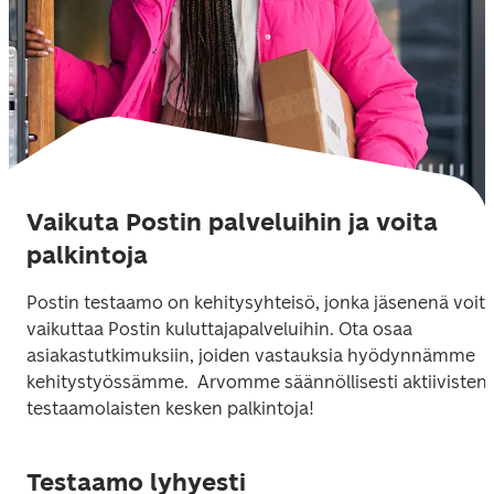
Vaikuta Postin palveluihin ja voita
palkintoja
Postin testaamo on kehitysyhteisö, jonka jäsenenä voit 
vaikuttaa Postin kuluttajapalveluihin. Ota osaa 
asiakastutkimuksiin, joiden vastauksia hyödynnämme 
kehitystyössämme.  Arvomme säännöllisesti aktiivisten 
testaamolaisten kesken palkintoja!
Testaamo lyhyesti