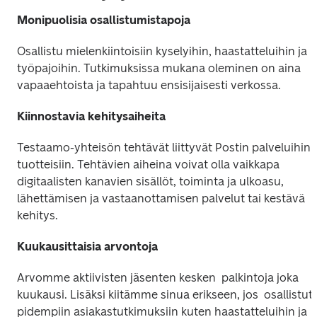
Monipuolisia osallistumistapoja
Osallistu mielenkiintoisiin kyselyihin, haastatteluihin ja 
työpajoihin. Tutkimuksissa mukana oleminen on aina 
vapaaehtoista ja tapahtuu ensisijaisesti verkossa.
Kiinnostavia kehitysaiheita
Testaamo-yhteisön tehtävät liittyvät Postin palveluihin j
tuotteisiin. Tehtävien aiheina voivat olla vaikkapa 
digitaalisten kanavien sisällöt, toiminta ja ulkoasu, 
lähettämisen ja vastaanottamisen palvelut tai kestävä 
kehitys.
Kuukausittaisia arvontoja
Arvomme aktiivisten jäsenten kesken  palkintoja joka 
kuukausi. Lisäksi kiitämme sinua erikseen, jos  osallistut 
pidempiin asiakastutkimuksiin kuten haastatteluihin ja 