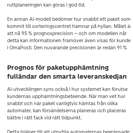
ruttplaneringen kan göras i god tid.
En annan AI-modell bedömer hur snabbt ett paket som 
kommit till sorteringscentret hamnar på hyllan. Målet är 
att nå 95 % prognosprecision – och om modellen når 
detta kan informationen framöver även visas för kunden
i OmaPosti. Den nuvarande precisionen är redan 91 %
Prognos för paketupphämtning
fulländar den smarta leveranskedjan
AI-utvecklingen syns också i hur systemet kan förutse 
kundernas upphämtningsbeteende. När man vet hur 
snabbt och när paket vanligtvis hämtas från olika 
automater, kan försändelserna planeras och placeras 
bättre i rätt fack vid rätt tidpunkt.
Detta hjälper till att utnyttja automaternas begränsade 