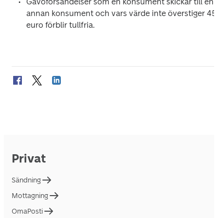
Gåvoförsändelser som en konsument skickar till en 
annan konsument och vars värde inte överstiger 45 
euro förblir tullfria.
Privat
Sändning
Mottagning
OmaPosti