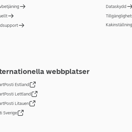
lvbetjäning
Dataskydd
uellt
Tillgänglighe
Kakinställnin
dsupport
ternationella webbplatser
rtPosti Estland
rtPosti Lettland
rtPosti Litauen
ti Sverige