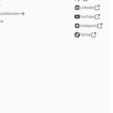
LinkedIn
tsutlåtanden
YouTube
gar
Instagram
TikTok