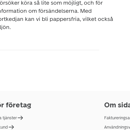
försöker köra så lite som möjligt, och för 
information om försändelserna. Med 
rtkedjan kan vi bli pappersfria, vilket också 
ljön.
r företag
Om sid
a tjänster
Faktureringsa
 kund
Användningsvi