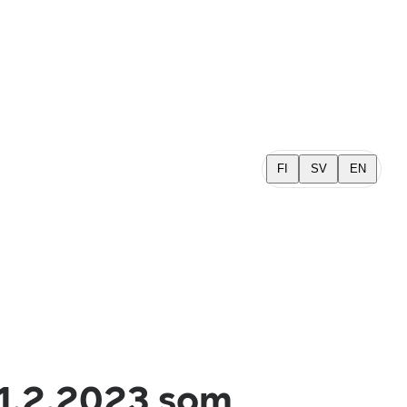
FI
SV
EN
 1.2.2023 som