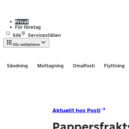
Privat
För företag
Sök
Serviceställen
Alla webbplatser
Sändning
Mottagning
OmaPosti
Flyttning
Aktuellt hos Posti
Pappersfrakt