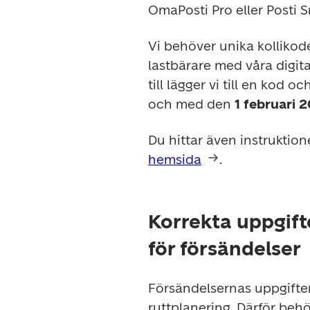
OmaPosti Pro eller Posti 
Vi behöver unika kollikode
lastbärare med våra digita
till lägger vi till en kod o
och med den 
1 februari 
Du hittar även instruktion
hemsida
.
Korrekta uppgifte
för försändelser
Försändelsernas uppgifter
ruttplanering. Därför behö