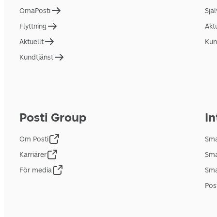
OmaPosti
Sjä
Flyttning
Akt
Aktuellt
Kun
Kundtjänst
Posti Group
In
Om Posti
Sma
Karriärer
Sma
För media
Sma
Pos