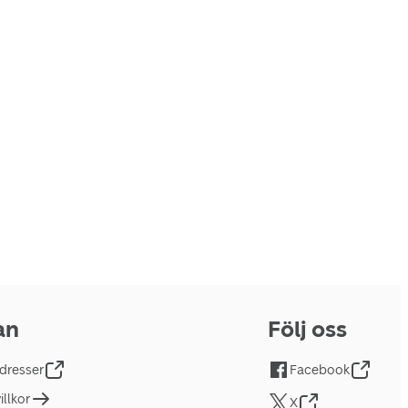
an
Följ oss
dresser
Facebook
llkor
X