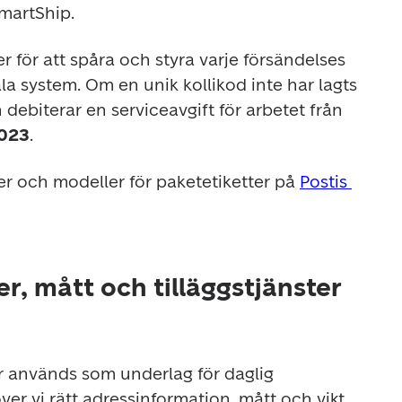
SmartShip.
r för att spåra och styra varje försändelses 
la system. Om en unik kollikod inte har lagts 
ch debiterar en serviceavgift för arbetet från 
2023
.
er och modeller för paketetiketter på 
Postis 
r, mått och tilläggstjänster
 används som underlag för daglig 
ver vi rätt adressinformation, mått och vikt 