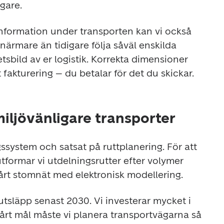
gare.
information under transporten kan vi också 
ärmare än tidigare följa såväl enskilda 
sbild av er logistik. Korrekta dimensioner 
fakturering – du betalar för det du skickar.
miljövänligare transporter
gssystem och satsat på ruttplanering. För att 
utformar vi utdelningsrutter efter volymer 
vårt stomnät med elektronisk modellering.
lutsläpp senast 2030. Vi investerar mycket i 
vårt mål måste vi planera transportvägarna så 