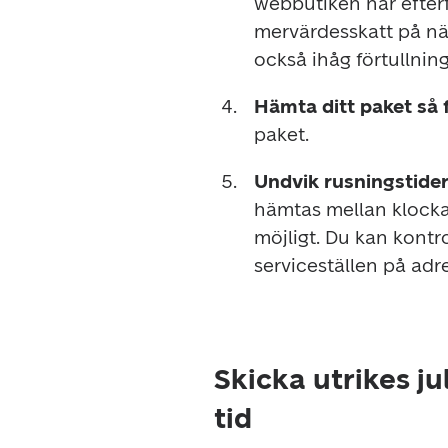
webbutiken när efterf
mervärdesskatt på nä
också ihåg förtullnin
Hämta ditt paket så f
paket.
Undvik rusningstider
hämtas mellan klockan
möjligt. Du kan kontro
serviceställen på adr
Skicka utrikes ju
tid