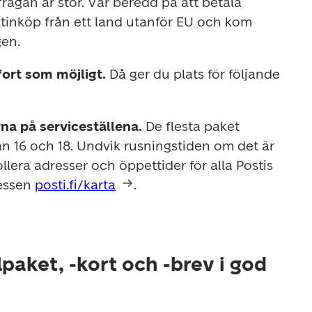
rågan är stor. Var beredd på att betala 
tinköp från ett land utanför EU och kom 
gen.
ort som möjligt. 
Då ger du plats för följande 
na på serviceställena. 
De flesta paket 
 16 och 18. Undvik rusningstiden om det är 
llera adresser och öppettider för alla Postis 
essen 
posti.fi/karta
.
lpaket, -kort och -brev i god