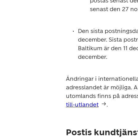
postas senast de
senast den 27 n
Den sista postningsda
december. Sista postni
Baltikum är den 11 d
december. 
Ändringar i internationell
adresslandet är möjliga. A
utomlands finns på adres
till-utlandet
. 
Postis kundtjäns