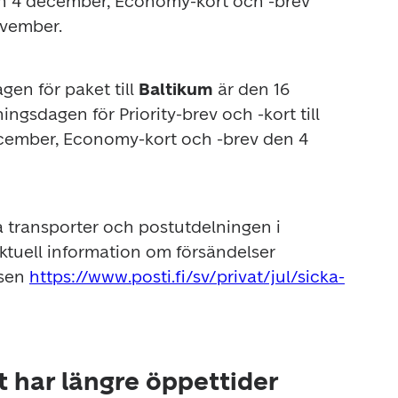
n 4 december, Economy-kort och -brev 
ovember.
gen för paket till
 Baltikum
 är den 16 
ngsdagen för Priority-brev och -kort till 
ecember, Economy-kort och -brev den 4 
a transporter och postutdelningen i 
ktuell information om försändelser 
sen 
https://www.posti.fi/sv/privat/jul/sicka-
t har längre öppettider