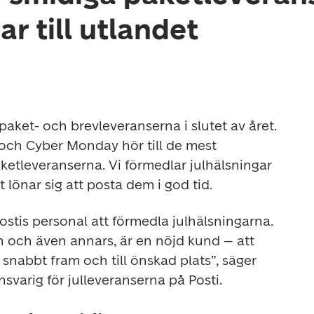
r till utlandet
aket- och brevleveranserna i slutet av året. 
 och Cyber Monday hör till de mest 
ketleveranserna. Vi förmedlar julhälsningar 
t lönar sig att posta dem i god tid.
ostis personal att förmedla julhälsningarna. 
n och även annars, är en nöjd kund – att 
varje försändelse kommer snabbt fram och till önskad plats”, säger 
svarig för julleveranserna på Posti.