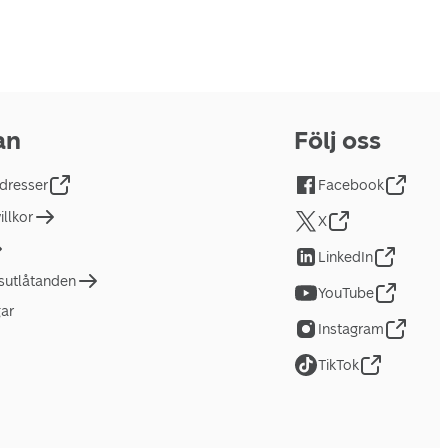
an
Följ oss
dresser
Facebook
llkor
X
LinkedIn
tsutlåtanden
YouTube
gar
Instagram
TikTok