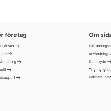
r företag
Om sid
a tjänster
Faktureringsa
 kund
Användningsvi
lvbetjäning
Dataskydd
uellt
Tillgänglighe
Kakinställnin
dsupport