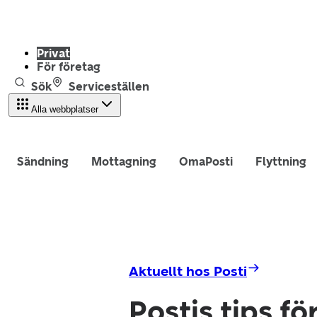
Privat
För företag
Sök
Serviceställen
Alla webbplatser
Sändning
Mottagning
OmaPosti
Flyttning
Aktuellt hos Posti
Postis tips f