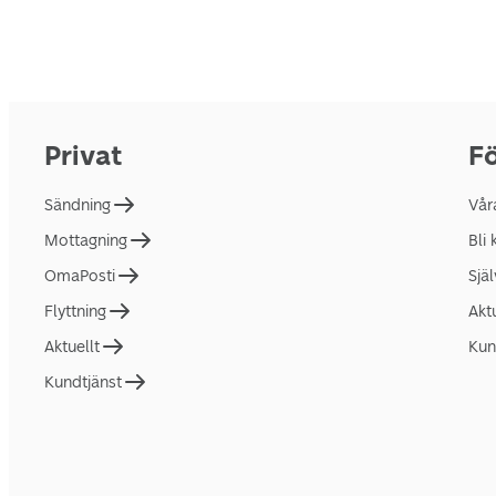
Privat
Fö
Sändning
Vår
Mottagning
Bli
OmaPosti
Sjä
Flyttning
Akt
Aktuellt
Kun
Kundtjänst