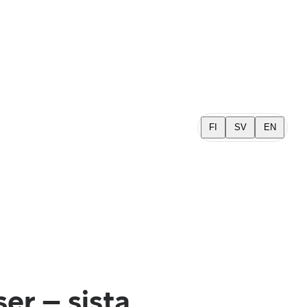
FI
SV
EN
er – sista