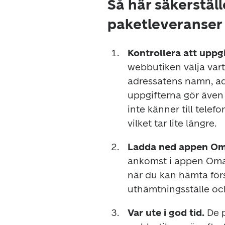
Så här säkerstäl
paketleveranser 
Kontrollera att uppgi
webbutiken välja vart 
adressatens namn, ad
uppgifterna gör även 
inte känner till tele
vilket tar lite längre.
Ladda ned appen Om
ankomst i appen OmaP
när du kan hämta för
uthämtningsställe och
Var ute i god tid. 
De p