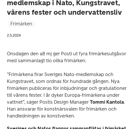
medlemskap i Nato, Kungstravet,
vårens fester och undervattensliv
Frimärken
2.5.2024
Onsdagen den a8 mj ger Posti ut fyra frimärkesutgåvor 
med sammanlagt tio olika frimärken.
”Frimärkena firar Sveriges Nato-medlemskap och 
Kungstravet, som ordnas för hundrade gången. Nya 
frimärken publiceras för inbjudningar och gratulationer 
till vårens fester. I år dyker Europa-frimärkena under 
vattnet”, säger Postis Design Manager 
Tommi Kantola
. 
Han ansvarar för konstnärsvalen för frimärken och 
handledningen av konstverken.
Sveriges och Natos flaggor sammanflätas i frimärket