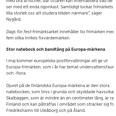
med bra affischer, där tittaren kan internalisera vad de 
ser med ett enda ögonkast. Samtidigt lockar frimärkets 
lilla storlek oss att studera bilden närmare”, säger 
Nygård.
Dags för fest-
frimärksarket innehåller tio frimärken med 
fem olika inrikes fixvärdemärken.
Stor natebock och bandtång på Europa-märkena
I maj kommer europeiska postförvaltningar att ge ut 
Europa-frimärken, som i år har temat undervattensfauna
och -flora.
Djuret på de finländska Europa-märkena är den stora 
natebocken, som trivs i grunda och skyddade havsvikar. 
Skalbaggen, som är mindre än en centimeter lång, är rar i
Finland och kan påträffas i området som sträcker sig frå
Fredrikshamn till Uleåborg och på Åland. 