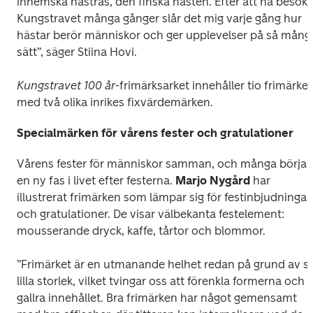
inhemska hästras, den finska hästen. Efter att ha besökt 
Kungstravet många gånger slår det mig varje gång hur 
hästar berör människor och ger upplevelser på så många
sätt”, säger Stiina Hovi.
Kungstravet 100 år-
frimärksarket innehåller tio frimärken
med två olika inrikes fixvärdemärken. 
Specialmärken för vårens fester och gratulationer
Vårens fester för människor samman, och många börjar 
en ny fas i livet efter festerna. 
Marjo Nygård
 har 
illustrerat frimärken som lämpar sig för festinbjudningar 
och gratulationer. De visar välbekanta festelement: 
mousserande dryck, kaffe, tårtor och blommor. 
”Frimärket är en utmanande helhet redan på grund av si
lilla storlek, vilket tvingar oss att förenkla formerna och 
gallra innehållet. Bra frimärken har något gemensamt 