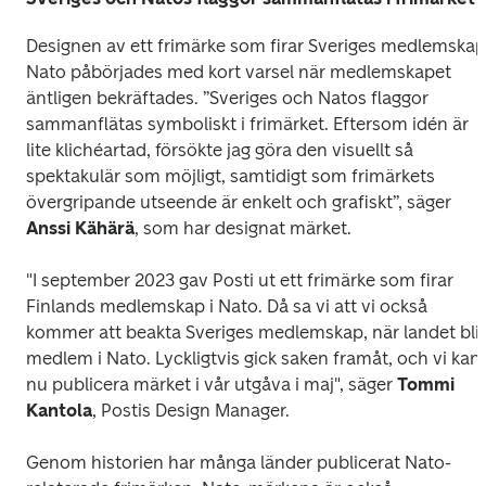
Designen av ett frimärke som firar Sveriges medlemskap 
Nato påbörjades med kort varsel när medlemskapet 
äntligen bekräftades. ”Sveriges och Natos flaggor 
sammanflätas symboliskt i frimärket. Eftersom idén är 
lite klichéartad, försökte jag göra den visuellt så 
spektakulär som möjligt, samtidigt som frimärkets 
övergripande utseende är enkelt och grafiskt”, säger 
Anssi Kähärä
, som har designat märket.
"I september 2023 gav Posti ut ett frimärke som firar 
Finlands medlemskap i Nato. Då sa vi att vi också 
kommer att beakta Sveriges medlemskap, när landet blir 
medlem i Nato. Lyckligtvis gick saken framåt, och vi kan 
nu publicera märket i vår utgåva i maj", säger 
Tommi 
Kantola
, Postis Design Manager.
Genom historien har många länder publicerat Nato-