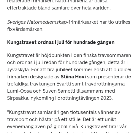
relaterade frimärken. Nato-märkena är också 
eftertraktade bland samlare över hela världen.
Sveriges Natomedlemskap
-frimärksarket har tio utrikes 
fixvärdemärken.
Kungstravet ordnas i juli för hundrade gången
Kungstravet är höjdpunkten i den finska travsommaren 
och ordnas i juli redan för hundrade gången, detta år i 
Jyväskylä. För att fira jubileet kommer Posti att publicera
frimärken designade av 
Stiina
Hovi 
som presenterar den
trefaldiga travkungen Evartti samt travdrottningarna 
Lumi-Oosa och Suven Sametti tillsammans med 
Sirpsakka, nykomling i drottningtävlingen 2023. 
”Kungstravet samlar årligen tiotusentals vänner av 
travsport och hästar på ett ställe. Det är ett unikt 
evenemang även på global nivå. Kungstravet firar vår 