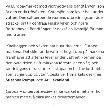
På Europa-märket med växtmotiv ses bandtången, som 
är den enda fröväxten i Östersjön som lever helt under 
vatten. Den saltberoende växtens utbredningsområde 
sträcker sig till centrala Finska viken och norra 
Bottenhavet. Bandtången är också en livsmiljö för många
andra arter. 
”Skalbaggen och växten har huvudrollerna i Europa-
märkena. Det skimrande vattnet högst upp på märkena 
framhäver att arterna lever under vattnet. Formen på 
den övre delen av frimärkena föreställer en våg, och 
tandningens olika storlekar skapar en bild av luftbubblor
som stiger upp till ytan", beskriver frimärkets designer 
Susanna Rumpu
 och 
Ari Lakaniemi
. 
Europa – undervattensliv-
frimärksarket innehåller tio 
märken med två olika inrikes fixvärdemärken.