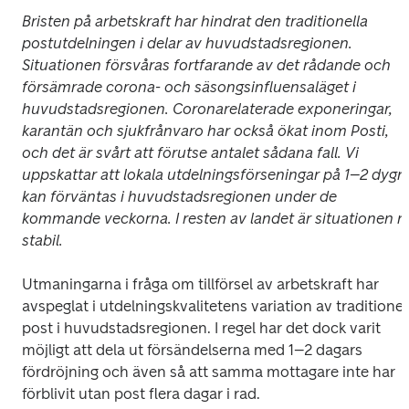
Bristen på arbetskraft har hindrat den traditionella 
postutdelningen i delar av huvudstadsregionen. 
Situationen försvåras fortfarande av det rådande och 
försämrade corona- och säsongsinfluensaläget i 
huvudstadsregionen. Coronarelaterade exponeringar, 
karantän och sjukfrånvaro har också ökat inom Posti, 
och det är svårt att förutse antalet sådana fall. Vi 
uppskattar att lokala utdelningsförseningar på 1–2 dygn 
kan förväntas i huvudstadsregionen under de 
kommande veckorna. I resten av landet är situationen nu
stabil.
Utmaningarna i fråga om tillförsel av arbetskraft har 
avspeglat i utdelningskvalitetens variation av traditionell
post i huvudstadsregionen. I regel har det dock varit 
möjligt att dela ut försändelserna med 1–2 dagars 
fördröjning och även så att samma mottagare inte har 
förblivit utan post flera dagar i rad.