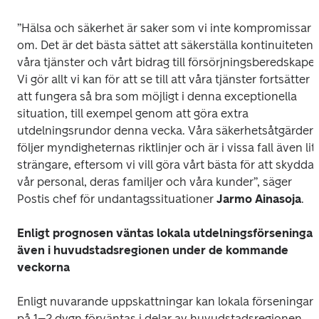
”Hälsa och säkerhet
är saker som vi inte kompromissar 
om. Det är det bästa sättet att säkerställa kontinuiteten i 
våra tjänster och vårt bidrag till försörjningsberedskapen
Vi gör allt vi kan för att se till att våra tjänster fortsätter 
att fungera så bra som möjligt i denna exceptionella 
situation, till exempel genom att göra extra 
utdelningsrundor denna vecka. Våra säkerhetsåtgärder 
följer myndigheternas riktlinjer och är i vissa fall även lite
strängare, eftersom vi vill göra vårt bästa för att skydda 
vår personal, deras familjer och våra kunder”, säger 
Postis chef för undantagssituationer 
Jarmo Ainasoja
.
Enligt prognosen väntas lokala utdelningsförseningar 
även i huvudstadsregionen under de kommande 
veckorna
Enligt nuvarande uppskattningar kan lokala förseningar 
på 1–2 dygn förväntas i delar av huvudstadsregionen 