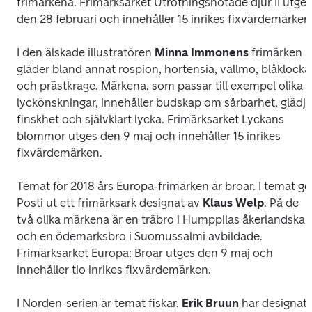
frimärkena. Frimärksarket
 Utrotningshotade djur II 
utges 
den 28 februari och innehåller 15 inrikes fixvärdemärken.
I den älskade illustratören 
Minna Immonens
 frimärken 
gläder bland annat rospion, hortensia, vallmo, blåklocka 
och prästkrage. Märkena, som passar till exempel olika 
lyckönskningar, innehåller budskap om sårbarhet, glädje,
finskhet och självklart lycka. Frimärksarket
 Lyckans 
blommor 
utges den 9 maj och innehåller 15 inrikes 
fixvärdemärken.
Temat för 2018 års 
Europa
-frimärken är broar. I temat ger
Posti ut ett frimärksark designat av 
Klaus Welp
. På de 
två olika märkena är en träbro i Humppilas åkerlandskap 
och en ödemarksbro i Suomussalmi avbildade. 
Frimärksarket 
Europa:
Broar
 utges den 9 maj och 
innehåller tio inrikes fixvärdemärken.
I 
Norden
-serien är temat fiskar. 
Erik Bruun
 har designat 