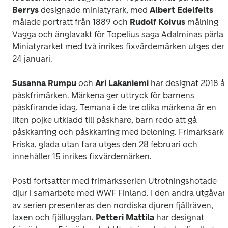
Berrys
 designade miniatyrark, med 
Albert Edelfelts
målade porträtt från 1889 och 
Rudolf Koivus 
målning 
Vagga och änglavakt
 för Topelius saga 
Adalminas pärla. 
Miniatyrarket med två inrikes fixvärdemärken utges den 
24 januari. 
Susanna Rumpu
 och 
Ari Lakaniemi
 har designat 2018 år
påskfrimärken. Märkena ger uttryck för barnens 
påskfirande idag. Temana i de tre olika märkena är en 
liten pojke utklädd till påskhare, barn redo att gå 
påskkärring och påskkärring med belöning. Frimärksarke
Friska, glada utan fara 
utges den 28 februari och 
innehåller 15 inrikes fixvärdemärken.
Posti fortsätter med frimärksserien 
Utrotningshotade 
djur
 i samarbete med WWF Finland. I den andra utgåvan 
av serien presenteras den nordiska djuren fjällräven, 
laxen och fjällugglan. 
Petteri Mattila
 har designat 