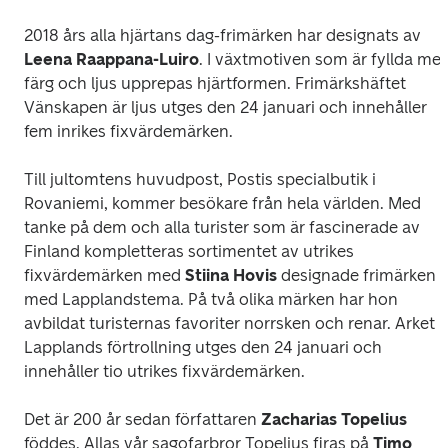
2018 års alla hjärtans dag-frimärken har designats av 
Leena Raappana-Luiro
. I växtmotiven som är fyllda med
färg och ljus upprepas hjärtformen. Frimärkshäftet
Vänskapen är ljus
 utges den 24 januari och innehåller 
fem inrikes fixvärdemärken.
Till jultomtens huvudpost, Postis specialbutik i 
Rovaniemi, kommer besökare från hela världen. Med 
tanke på dem och alla turister som är fascinerade av 
Finland kompletteras sortimentet av utrikes 
fixvärdemärken med 
Stiina Hovis 
designade frimärken 
med Lapplandstema. På två olika märken har hon 
avbildat turisternas favoriter norrsken och renar. Arket 
Lapplands förtrollning
 utges den 24 januari och 
innehåller tio utrikes fixvärdemärken.
Det är 200 år sedan författaren 
Zacharias Topelius
föddes. Allas vår sagofarbror Topelius firas på 
Timo 