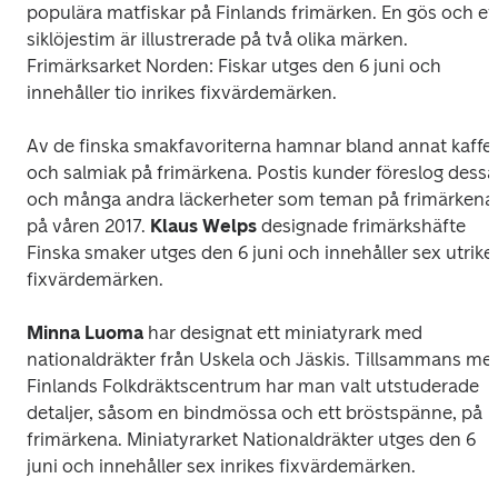
populära matfiskar på Finlands frimärken. En gös och ett
siklöjestim är illustrerade på två olika märken.
Frimärksarket
 Norden: Fiskar
 utges den 6 juni och 
innehåller tio inrikes fixvärdemärken.
Av de finska smakfavoriterna hamnar bland annat kaffe 
och salmiak på frimärkena. Postis kunder föreslog dessa 
och många andra läckerheter som teman på frimärkena 
på våren 2017. 
Klaus Welps
 designade frimärkshäfte 
Finska smaker
 utges den 6 juni och innehåller sex utrikes
fixvärdemärken.
Minna Luoma
 har designat ett miniatyrark med 
nationaldräkter från Uskela och Jäskis. Tillsammans med
Finlands Folkdräktscentrum har man valt utstuderade 
detaljer, såsom en bindmössa och ett bröstspänne, på 
frimärkena. Miniatyrarket 
Nationaldräkter
 utges den 6 
juni och innehåller sex inrikes fixvärdemärken.