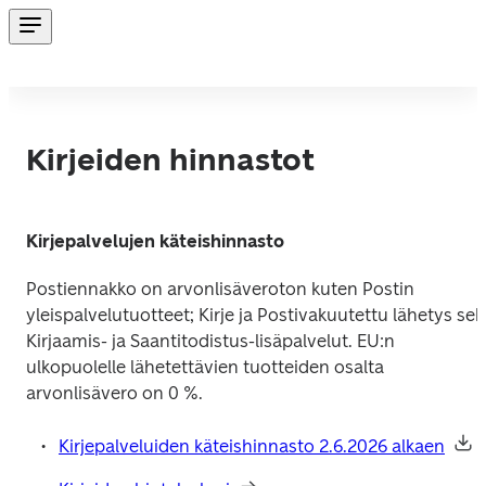
Kirjeiden hinnastot
Kirjepalvelujen käteishinnasto
Postiennakko on arvonlisäveroton kuten Postin 
yleispalvelutuotteet; Kirje ja Postivakuutettu lähetys sekä
Kirjaamis- ja Saantitodistus-lisäpalvelut. EU:n 
ulkopuolelle lähetettävien tuotteiden osalta 
arvonlisävero on 0 %.
Kirjepalveluiden käteishinnasto 2.6.2026 alkaen